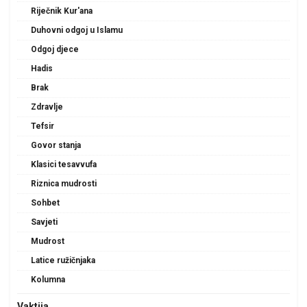
Riječnik Kur'ana
Duhovni odgoj u Islamu
Odgoj djece
Hadis
Brak
Zdravlje
Tefsir
Govor stanja
Klasici tesavvufa
Riznica mudrosti
Sohbet
Savjeti
Mudrost
Latice ružičnjaka
Kolumna
Vaktija