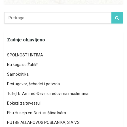
Zadnje objavljeno
SPOLNOST I INTIMA
Na koga se Žališ?
Samokritika
Prvi ugovor, šehadet i potvrda
Tufejl b. Amr ed-Devsi u redovima muslimana
Dokazi za tevessul
Ebu Husejn en-Nuri i suština îsâra
HUTBE ALLAHOVOG POSLANIKA, S.A.V.S.