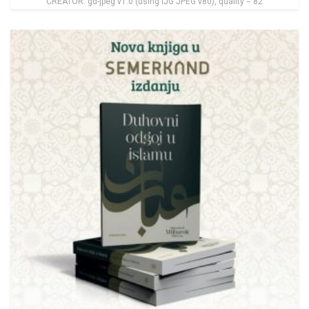
CREATOR: gd-jpeg v1.0 (using IJG JPEG v80), quality = 82