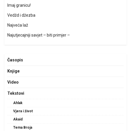
Imaj granicu!
Vedžd i džezba
Najveća laž
Najutjecajniji savjet – biti primjer –
Časopis
Knjige
Video
Tekstovi
Ahlak
Vjera i život
Akaid
Tema Broja