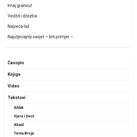
Imaj granicu!
Vedžd i džezba
Najveća laž
Najutjecajniji savjet – biti primjer –
Časopis
Knjige
Video
Tekstovi
Ahlak
Vjera i život
Akaid
Tema Broja