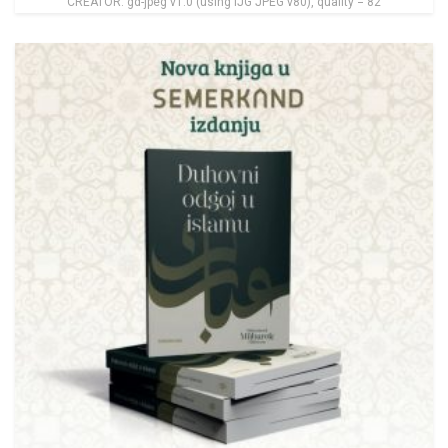
CREATOR: gd-jpeg v1.0 (using IJG JPEG v80), quality = 82