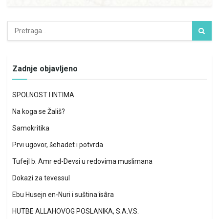
Zadnje objavljeno
SPOLNOST I INTIMA
Na koga se Žališ?
Samokritika
Prvi ugovor, šehadet i potvrda
Tufejl b. Amr ed-Devsi u redovima muslimana
Dokazi za tevessul
Ebu Husejn en-Nuri i suština îsâra
HUTBE ALLAHOVOG POSLANIKA, S.A.V.S.