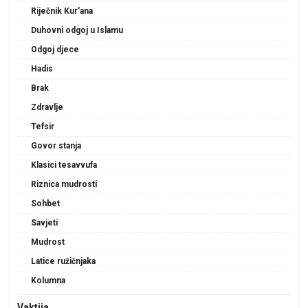
Riječnik Kur'ana
Duhovni odgoj u Islamu
Odgoj djece
Hadis
Brak
Zdravlje
Tefsir
Govor stanja
Klasici tesavvufa
Riznica mudrosti
Sohbet
Savjeti
Mudrost
Latice ružičnjaka
Kolumna
Vaktija