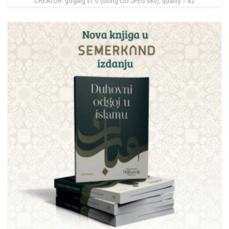
CREATOR: gd-jpeg v1.0 (using IJG JPEG v80), quality = 82