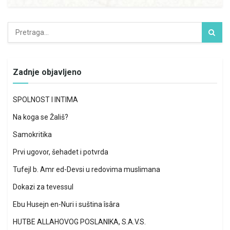
Zadnje objavljeno
SPOLNOST I INTIMA
Na koga se Žališ?
Samokritika
Prvi ugovor, šehadet i potvrda
Tufejl b. Amr ed-Devsi u redovima muslimana
Dokazi za tevessul
Ebu Husejn en-Nuri i suština îsâra
HUTBE ALLAHOVOG POSLANIKA, S.A.V.S.