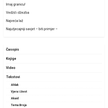
Imaj granicu!
Vedžd i džezba
Najveća laž
Najutjecajniji savjet – biti primjer –
Časopis
Knjige
Video
Tekstovi
Ahlak
Vjera i život
Akaid
Tema Broja