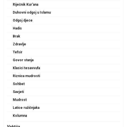
Riječnik Kur'ana
Duhovni odgoj u Islamu
Odgoj djece
Hadis
Brak
Zdravlje
Tefsir
Govor stanja
Klasici tesavvufa
Riznica mudrosti
Sohbet
Savjeti
Mudrost
Latice ružičnjaka
Kolumna
Vaktija