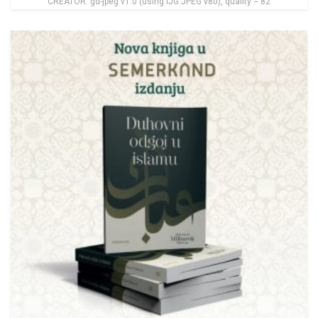
CREATOR: gd-jpeg v1.0 (using IJG JPEG v80), quality = 82