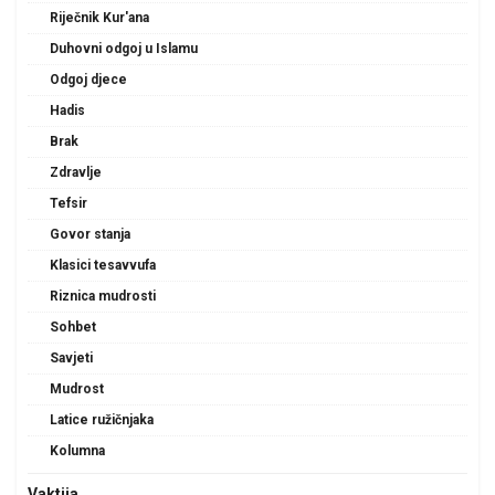
Riječnik Kur'ana
Duhovni odgoj u Islamu
Odgoj djece
Hadis
Brak
Zdravlje
Tefsir
Govor stanja
Klasici tesavvufa
Riznica mudrosti
Sohbet
Savjeti
Mudrost
Latice ružičnjaka
Kolumna
Vaktija