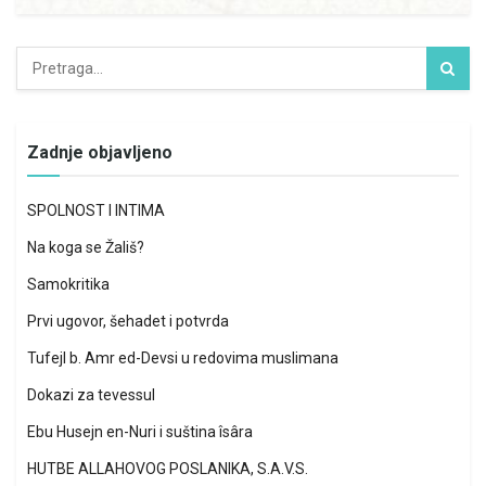
Zadnje objavljeno
SPOLNOST I INTIMA
Na koga se Žališ?
Samokritika
Prvi ugovor, šehadet i potvrda
Tufejl b. Amr ed-Devsi u redovima muslimana
Dokazi za tevessul
Ebu Husejn en-Nuri i suština îsâra
HUTBE ALLAHOVOG POSLANIKA, S.A.V.S.