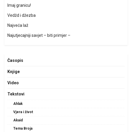
Imaj granicu!
Vedžd i džezba
Najveća laž
Najutjecajniji savjet – biti primjer –
Časopis
Knjige
Video
Tekstovi
Ahlak
Vjera i život
Akaid
Tema Broja