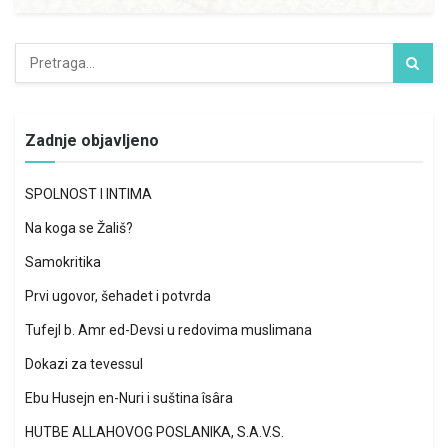
Zadnje objavljeno
SPOLNOST I INTIMA
Na koga se Žališ?
Samokritika
Prvi ugovor, šehadet i potvrda
Tufejl b. Amr ed-Devsi u redovima muslimana
Dokazi za tevessul
Ebu Husejn en-Nuri i suština îsâra
HUTBE ALLAHOVOG POSLANIKA, S.A.V.S.