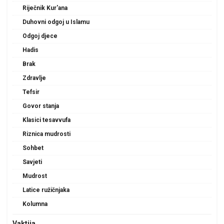
Riječnik Kur'ana
Duhovni odgoj u Islamu
Odgoj djece
Hadis
Brak
Zdravlje
Tefsir
Govor stanja
Klasici tesavvufa
Riznica mudrosti
Sohbet
Savjeti
Mudrost
Latice ružičnjaka
Kolumna
Vaktija