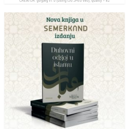
CREATOR: gd-jpeg v1.0 (using IJG JPEG v80), quality = 82