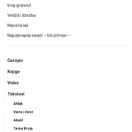
Imaj granicu!
Vedžd i džezba
Najveća laž
Najutjecajniji savjet – biti primjer –
Časopis
Knjige
Video
Tekstovi
Ahlak
Vjera i život
Akaid
Tema Broja