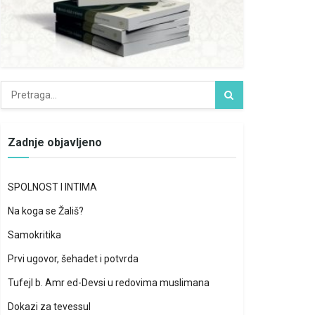
Zadnje objavljeno
SPOLNOST I INTIMA
Na koga se Žališ?
Samokritika
Prvi ugovor, šehadet i potvrda
Tufejl b. Amr ed-Devsi u redovima muslimana
Dokazi za tevessul