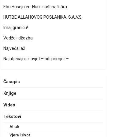
Ebu Husejn en-Nuri i suština îsâra
HUTBE ALLAHOVOG POSLANIKA, S.A.V.S.
Imaj granicu!
Vedžd i džezba
Najveća laž
Najutjecajniji savjet – biti primjer –
Časopis
Knjige
Video
Tekstovi
Ahlak
Vjera i život