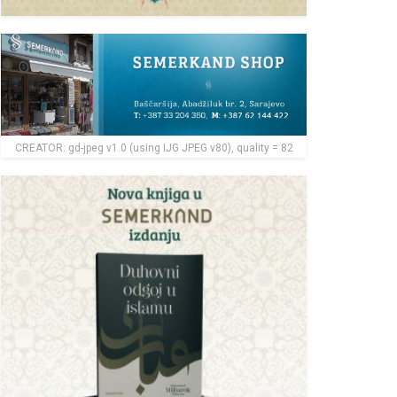
CREATOR: gd-jpeg v1.0 (using IJG JPEG v80), quality = 82