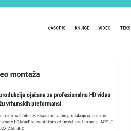
ČASOPIS
KNJIGE
VIDEO
TEKS
deo montaža
produkcija ojačana za profesionalnu HD video
u vrhunskih preformansi
 maja naši tehnički kapaciteti video produkcije su prošireni
onalnom HD MacPro montažom vrhunskih preformansi: APPLE
X 2.66 GHz ...