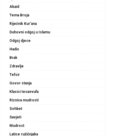
Akaid
Tema Broja
Riječnik Kur'ana
Duhovni odgoj u Islamu
Odgoj djece
Hadis
Brak
Zdravlje
Tefsir
Govor stanja
Klasici tesavvufa
Riznica mudrosti
Sohbet
Savjeti
Mudrost
Latice ružičnjaka