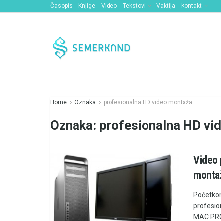
Časopis
Knjige
Video
Tekstovi
Vaktija
Kontakt
Home
Oznaka
profesionalna HD video montaža
Oznaka:
profesionalna HD vi
Video 
montaž
Početkom
profesi
MAC PRO2