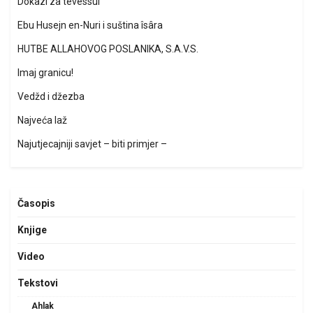
Dokazi za tevessul
Ebu Husejn en-Nuri i suština îsâra
HUTBE ALLAHOVOG POSLANIKA, S.A.V.S.
Imaj granicu!
Vedžd i džezba
Najveća laž
Najutjecajniji savjet – biti primjer –
Časopis
Knjige
Video
Tekstovi
Ahlak