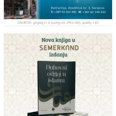
CREATOR: gd-jpeg v1.0 (using IJG JPEG v80), quality = 82