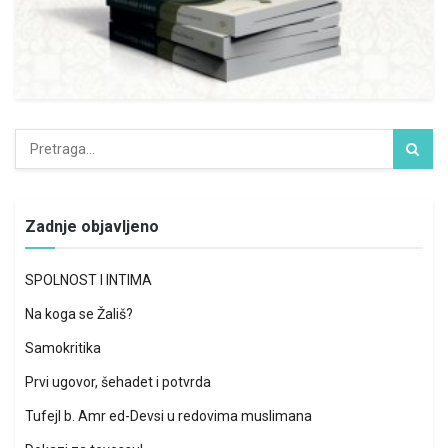
Zadnje objavljeno
SPOLNOST I INTIMA
Na koga se Žališ?
Samokritika
Prvi ugovor, šehadet i potvrda
Tufejl b. Amr ed-Devsi u redovima muslimana