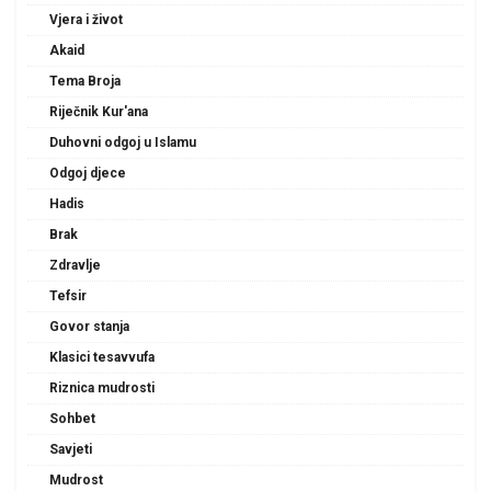
Vjera i život
Akaid
Tema Broja
Riječnik Kur'ana
Duhovni odgoj u Islamu
Odgoj djece
Hadis
Brak
Zdravlje
Tefsir
Govor stanja
Klasici tesavvufa
Riznica mudrosti
Sohbet
Savjeti
Mudrost