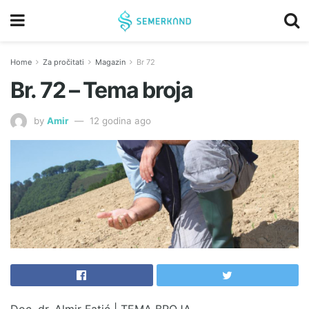
Home
Za pročitati
Magazin
Br 72
Br. 72 – Tema broja
by
Amir
12 godina ago
Doc. dr. Almir Fatić | TEMA BROJA