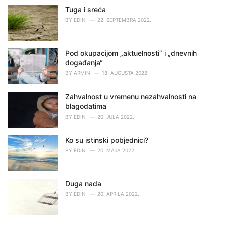
Tuga i sreća
BY
EDIN
22. SEPTEMBRA 2022.
Pod okupacijom „aktuelnosti“ i „dnevnih
događanja“
BY
ARMIN
18. AUGUSTA 2022.
Zahvalnost u vremenu nezahvalnosti na
blagodatima
BY
EDIN
20. JULA 2022.
Ko su istinski pobjednici?
BY
EDIN
20. MAJA 2022.
Duga nada
BY
EDIN
20. APRILA 2022.