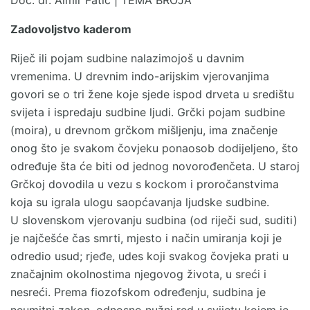
Zadovoljstvo kaderom
Riječ ili pojam sudbine nalazimojoš u davnim
vremenima. U drevnim indo-arijskim vjerovanjima
govori se o tri žene koje sjede ispod drveta u središtu
svijeta i ispredaju sudbine ljudi. Grčki pojam sudbine
(moira), u drevnom grčkom mišljenju, ima značenje
onog što je svakom čovjeku ponaosob dodijeljeno, što
određuje šta će biti od jednog novorođenčeta. U staroj
Grčkoj dovodila u vezu s kockom i proročanstvima
koja su igrala ulogu saopćavanja ljudske sudbine.
U slovenskom vjerovanju sudbina (od riječi sud, suditi)
je najčešće čas smrti, mjesto i način umiranja koji je
odredio usud; rjeđe, udes koji svakog čovjeka prati u
značajnim okolnostima njegovog života, u sreći i
nesreći. Prema fiozofskom određenju, sudbina je
neumitni zakon, odnosno nužni red u svijetu kojem je