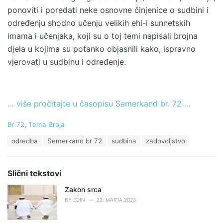
ponoviti i poredati neke osnovne činjenice o sudbini i
određenju shodno učenju velikih ehl-i sunnetskih
imama i učenjaka, koji su o toj temi napisali brojna
djela u kojima su potanko objasnili kako, ispravno
vjerovati u sudbinu i određenje.
… više pročitajte u časopisu Semerkand br. 72 …
C
Br 72
,
Tema Broja
a
T
odredba
Semerkand br 72
sudbina
zadovoljstvo
t
a
e
g
g
s
o
Slični tekstovi
:
r
i
Zakon srca
e
BY
EDIN
22. MARTA 2023.
s
: