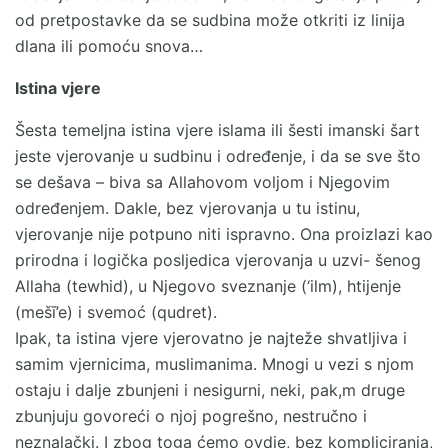
od pretpostavke da se sudbina može otkriti iz linija
dlana ili pomoću snova…
Istina vjere
Šesta temeljna istina vjere islama ili šesti imanski šart
jeste vjerovanje u sudbinu i određenje, i da se sve što
se dešava – biva sa Allahovom voljom i Njegovim
određenjem. Dakle, bez vjerovanja u tu istinu,
vjerovanje nije potpuno niti ispravno. Ona proizlazi kao
prirodna i logička posljedica vjerovanja u uzvi- šenog
Allaha (tewhid), u Njegovo sveznanje (‘ilm), htijenje
(mešī’e) i svemoć (qudret).
Ipak, ta istina vjere vjerovatno je najteže shvatljiva i
samim vjernicima, muslimanima. Mnogi u vezi s njom
ostaju i dalje zbunjeni i nesigurni, neki, pak,m druge
zbunjuju govoreći o njoj pogrešno, nestručno i
neznalački. I zbog toga ćemo ovdje, bez kompliciranja,