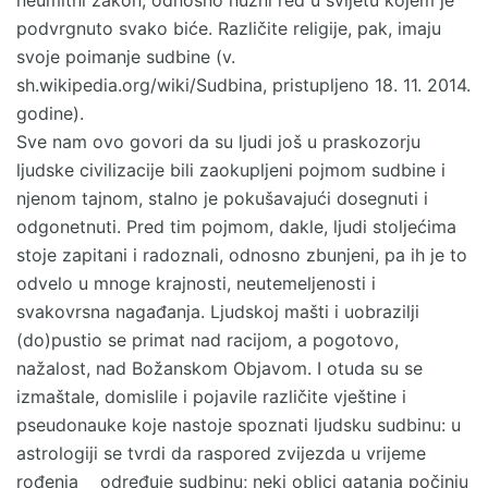
podvrgnuto svako biće. Različite religije, pak, imaju
svoje poimanje sudbine (v.
sh.wikipedia.org/wiki/Sudbina, pristupljeno 18. 11. 2014.
godine).
Sve nam ovo govori da su ljudi još u praskozorju
ljudske civilizacije bili zaokupljeni pojmom sudbine i
njenom tajnom, stalno je pokušavajući dosegnuti i
odgonetnuti. Pred tim pojmom, dakle, ljudi stoljećima
stoje zapitani i radoznali, odnosno zbunjeni, pa ih je to
odvelo u mnoge krajnosti, neutemeljenosti i
svakovrsna nagađanja. Ljudskoj mašti i uobrazilji
(do)pustio se primat nad racijom, a pogotovo,
nažalost, nad Božanskom Objavom. I otuda su se
izmaštale, domislile i pojavile različite vještine i
pseudonauke koje nastoje spoznati ljudsku sudbinu: u
astrologiji se tvrdi da raspored zvijezda u vrijeme
rođenja određuje sudbinu; neki oblici gatanja počinju