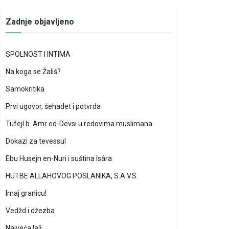
Zadnje objavljeno
SPOLNOST I INTIMA
Na koga se Žališ?
Samokritika
Prvi ugovor, šehadet i potvrda
Tufejl b. Amr ed-Devsi u redovima muslimana
Dokazi za tevessul
Ebu Husejn en-Nuri i suština îsâra
HUTBE ALLAHOVOG POSLANIKA, S.A.V.S.
Imaj granicu!
Vedžd i džezba
Najveća laž