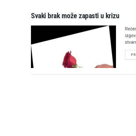
Svaki brak može zapasti u krizu
Rečen
izgov
stvar
PR