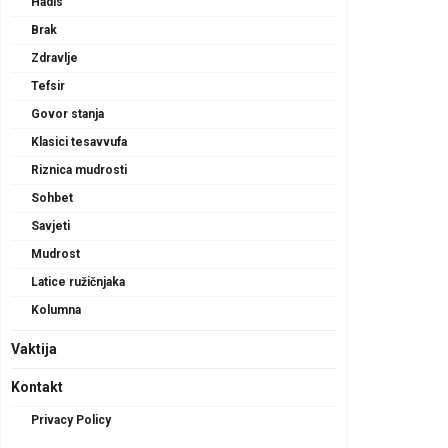
Hadis
Brak
Zdravlje
Tefsir
Govor stanja
Klasici tesavvufa
Riznica mudrosti
Sohbet
Savjeti
Mudrost
Latice ružičnjaka
Kolumna
Vaktija
Kontakt
Privacy Policy