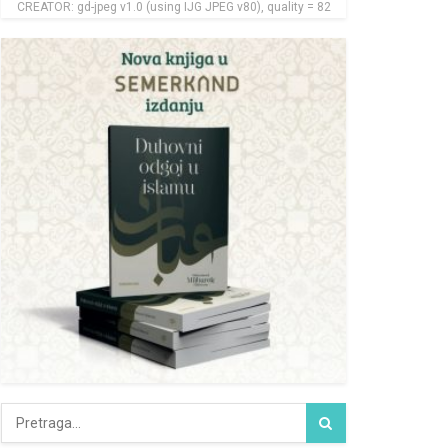
CREATOR: gd-jpeg v1.0 (using IJG JPEG v80), quality = 82