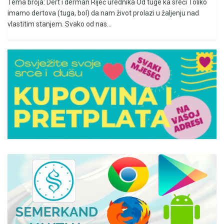
Tema broja: Dert i derman Riječ urednika Od tuge ka sreći Toliko
imamo dertova (tuga, bol) da nam život prolazi u žaljenju nad
vlastitim stanjem. Svako od nas...