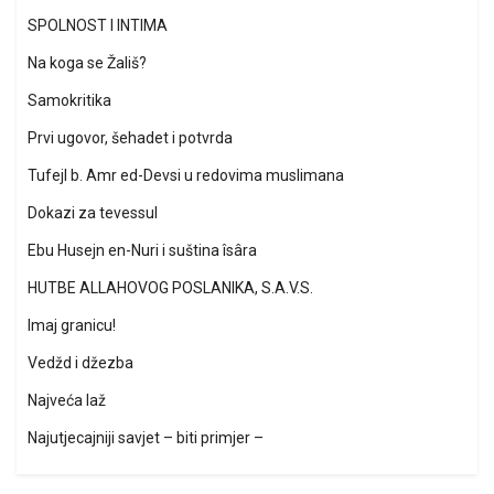
SPOLNOST I INTIMA
Na koga se Žališ?
Samokritika
Prvi ugovor, šehadet i potvrda
Tufejl b. Amr ed-Devsi u redovima muslimana
Dokazi za tevessul
Ebu Husejn en-Nuri i suština îsâra
HUTBE ALLAHOVOG POSLANIKA, S.A.V.S.
Imaj granicu!
Vedžd i džezba
Najveća laž
Najutjecajniji savjet – biti primjer –