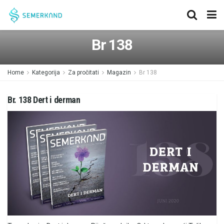
Br 138
Home
Kategorija
Za pročitati
Magazin
Br 138
Br. 138 Dert i derman