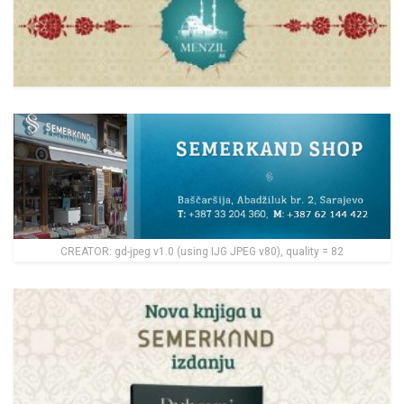
CREATOR: gd-jpeg v1.0 (using IJG JPEG v80), quality = 82