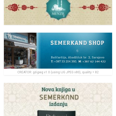
CREATOR: gd-jpeg v1.0 (using IJG JPEG v80), quality = 82