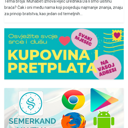
Tema broja: Muhabet iznova Riječ urednika Da li smo uistinu
braća? Čak i oni među nama koji posjeduju najmanje znanja, znaju
za princip bratstva, kao jedan od temeljnih...