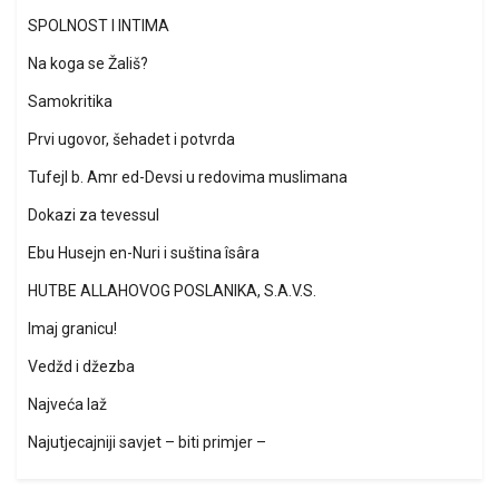
SPOLNOST I INTIMA
Na koga se Žališ?
Samokritika
Prvi ugovor, šehadet i potvrda
Tufejl b. Amr ed-Devsi u redovima muslimana
Dokazi za tevessul
Ebu Husejn en-Nuri i suština îsâra
HUTBE ALLAHOVOG POSLANIKA, S.A.V.S.
Imaj granicu!
Vedžd i džezba
Najveća laž
Najutjecajniji savjet – biti primjer –