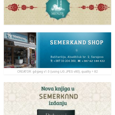
CREATOR: gd-jpeg v1.0 (using IJG JPEG v80), quality = 82