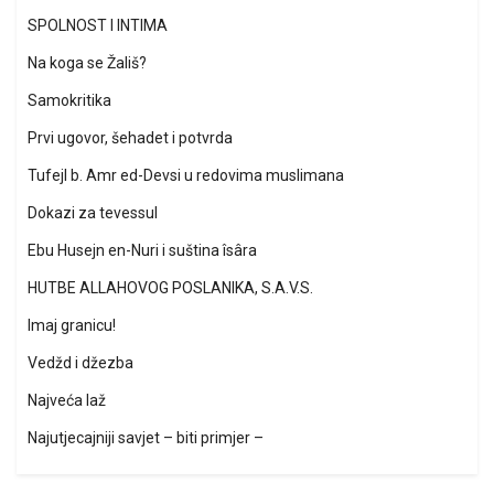
SPOLNOST I INTIMA
Na koga se Žališ?
Samokritika
Prvi ugovor, šehadet i potvrda
Tufejl b. Amr ed-Devsi u redovima muslimana
Dokazi za tevessul
Ebu Husejn en-Nuri i suština îsâra
HUTBE ALLAHOVOG POSLANIKA, S.A.V.S.
Imaj granicu!
Vedžd i džezba
Najveća laž
Najutjecajniji savjet – biti primjer –