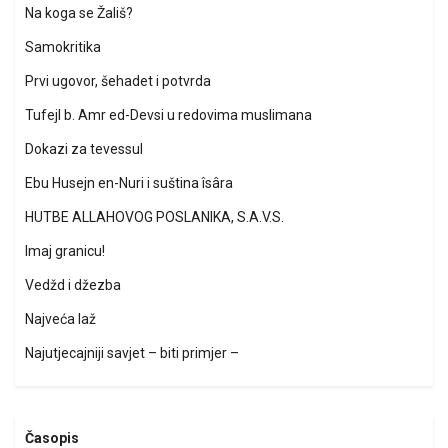
Na koga se Žališ?
Samokritika
Prvi ugovor, šehadet i potvrda
Tufejl b. Amr ed-Devsi u redovima muslimana
Dokazi za tevessul
Ebu Husejn en-Nuri i suština îsâra
HUTBE ALLAHOVOG POSLANIKA, S.A.V.S.
Imaj granicu!
Vedžd i džezba
Najveća laž
Najutjecajniji savjet – biti primjer –
Časopis