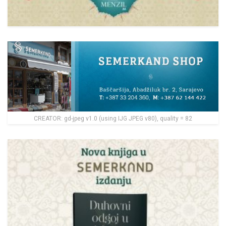
CREATOR: gd-jpeg v1.0 (using IJG JPEG v80), quality = 82