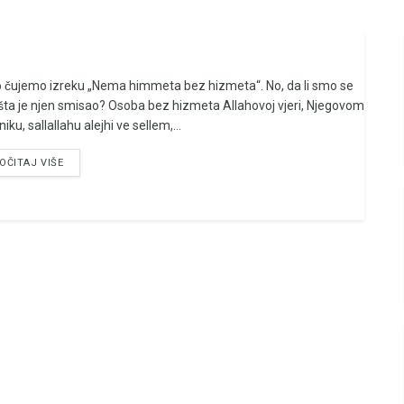
o čujemo izreku „Nema himmeta bez hizmeta“. No, da li smo se
i šta je njen smisao? Osoba bez hizmeta Allahovoj vjeri, Njegovom
iku, sallallahu alejhi ve sellem,...
OČITAJ VIŠE