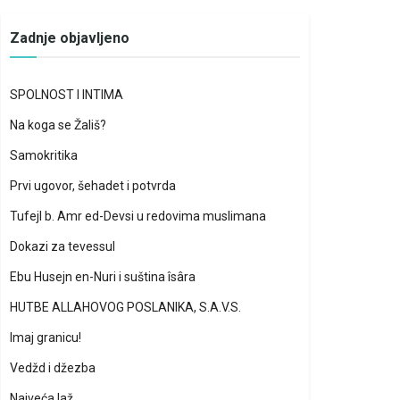
Zadnje objavljeno
SPOLNOST I INTIMA
Na koga se Žališ?
Samokritika
Prvi ugovor, šehadet i potvrda
Tufejl b. Amr ed-Devsi u redovima muslimana
Dokazi za tevessul
Ebu Husejn en-Nuri i suština îsâra
HUTBE ALLAHOVOG POSLANIKA, S.A.V.S.
Imaj granicu!
Vedžd i džezba
Najveća laž