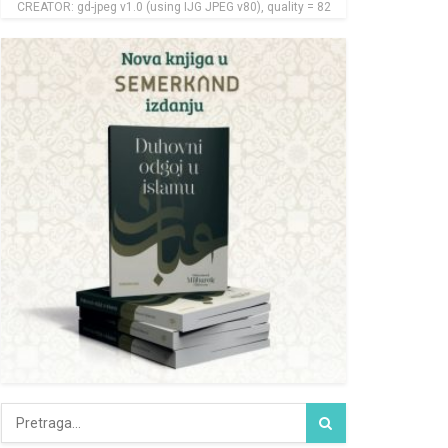
CREATOR: gd-jpeg v1.0 (using IJG JPEG v80), quality = 82