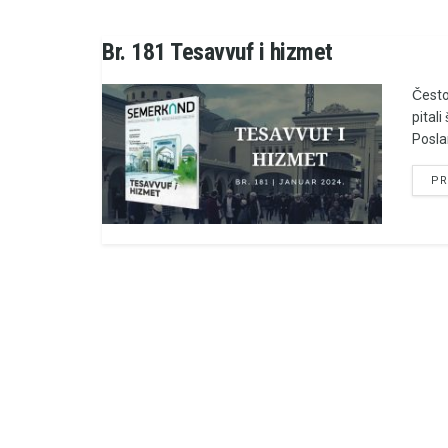
Br. 181 Tesavvuf i hizmet
Čest
pital
Poslan
PR