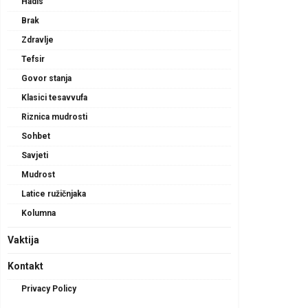
Hadis
Brak
Zdravlje
Tefsir
Govor stanja
Klasici tesavvufa
Riznica mudrosti
Sohbet
Savjeti
Mudrost
Latice ružičnjaka
Kolumna
Vaktija
Kontakt
Privacy Policy