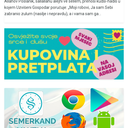
Allahov Poslanik, sallallahu alejhi ve sellem, prenosi kudsi-hadis u
kojem Uzvišeni Gospodar poručuje: „Moji robovi, Ja sam Sebi
zabranio zulum (nasilje i nepravdu), a i vama sam ga...