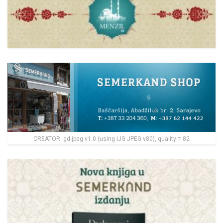
CREATOR: gd-jpeg v1.0 (using IJG JPEG v80), quality = 82