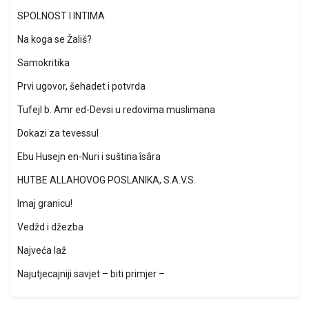
SPOLNOST I INTIMA
Na koga se Žališ?
Samokritika
Prvi ugovor, šehadet i potvrda
Tufejl b. Amr ed-Devsi u redovima muslimana
Dokazi za tevessul
Ebu Husejn en-Nuri i suština îsâra
HUTBE ALLAHOVOG POSLANIKA, S.A.V.S.
Imaj granicu!
Vedžd i džezba
Najveća laž
Najutjecajniji savjet – biti primjer –