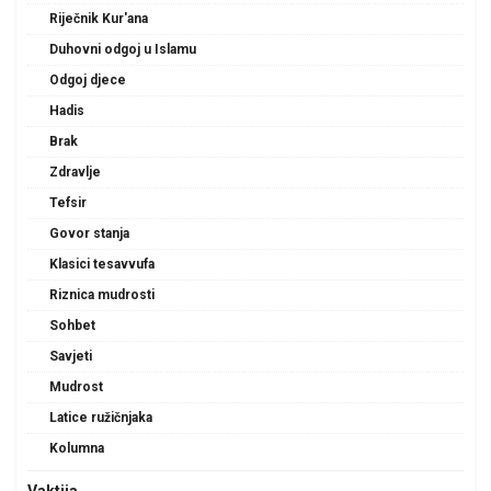
Riječnik Kur'ana
Duhovni odgoj u Islamu
Odgoj djece
Hadis
Brak
Zdravlje
Tefsir
Govor stanja
Klasici tesavvufa
Riznica mudrosti
Sohbet
Savjeti
Mudrost
Latice ružičnjaka
Kolumna