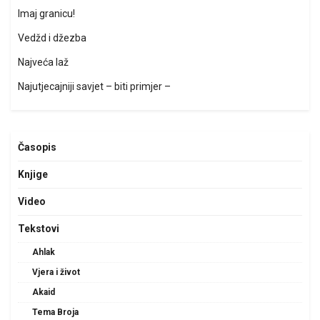
Imaj granicu!
Vedžd i džezba
Najveća laž
Najutjecajniji savjet – biti primjer –
Časopis
Knjige
Video
Tekstovi
Ahlak
Vjera i život
Akaid
Tema Broja