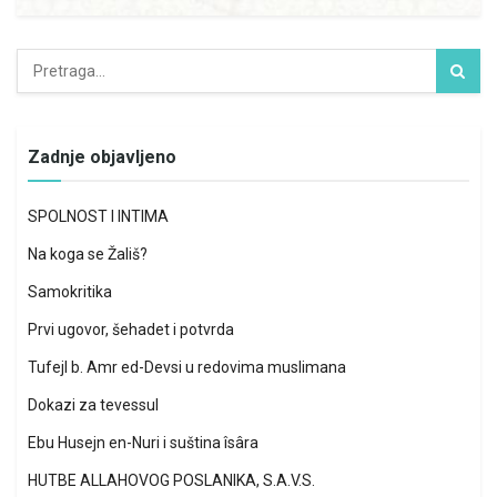
Zadnje objavljeno
SPOLNOST I INTIMA
Na koga se Žališ?
Samokritika
Prvi ugovor, šehadet i potvrda
Tufejl b. Amr ed-Devsi u redovima muslimana
Dokazi za tevessul
Ebu Husejn en-Nuri i suština îsâra
HUTBE ALLAHOVOG POSLANIKA, S.A.V.S.