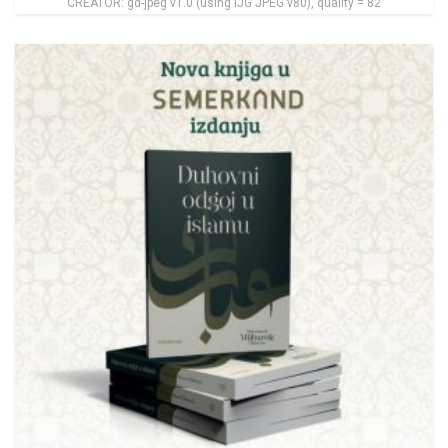
CREATOR: gd-jpeg v1.0 (using IJG JPEG v80), quality = 82