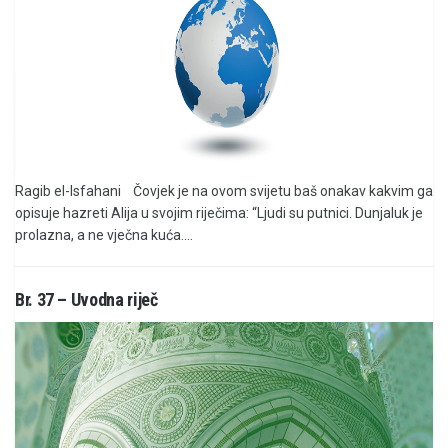
Ragib el-Isfahani Čovjek je na ovom svijetu baš onakav kakvim ga
opisuje hazreti Alija u svojim riječima: “Ljudi su putnici. Dunjaluk je
prolazna, a ne vječna kuća....
Br. 37 – Uvodna riječ