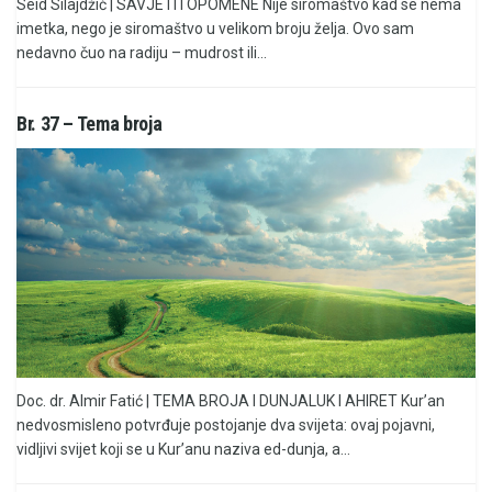
Seid Silajdžić | SAVJETI I OPOMENE Nije siromaštvo kad se nema
imetka, nego je siromaštvo u velikom broju želja. Ovo sam
nedavno čuo na radiju – mudrost ili...
Br. 37 – Tema broja
Doc. dr. Almir Fatić | TEMA BROJA I DUNJALUK I AHIRET Kur’an
nedvosmisleno potvrđuje postojanje dva svijeta: ovaj pojavni,
vidljivi svijet koji se u Kur’anu naziva ed-dunja, a...