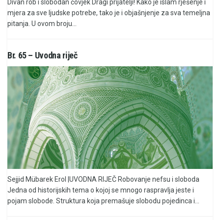
Divan rob i slobodan čovjek Dragi prijatelji! Kako je islam rješenje i
mjera za sve ljudske potrebe, tako je i objašnjenje za sva temeljna
pitanja. U ovom broju...
Br. 65 – Uvodna riječ
Sejjid Mübarek Erol |UVODNA RIJEČ Robovanje nefsu i sloboda
Jedna od historijskih tema o kojoj se mnogo raspravlja jeste i
pojam slobode. Struktura koja premašuje slobodu pojedinca i...