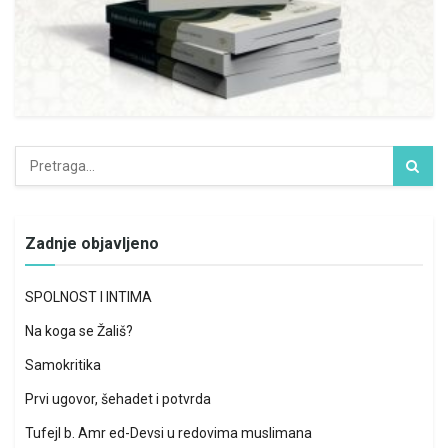
Zadnje objavljeno
SPOLNOST I INTIMA
Na koga se Žališ?
Samokritika
Prvi ugovor, šehadet i potvrda
Tufejl b. Amr ed-Devsi u redovima muslimana