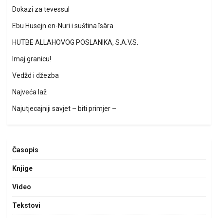
Dokazi za tevessul
Ebu Husejn en-Nuri i suština îsâra
HUTBE ALLAHOVOG POSLANIKA, S.A.V.S.
Imaj granicu!
Vedžd i džezba
Najveća laž
Najutjecajniji savjet – biti primjer –
Časopis
Knjige
Video
Tekstovi