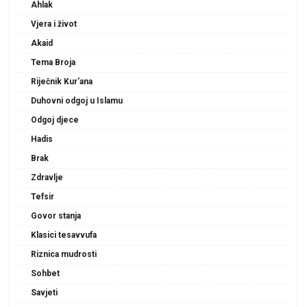
Ahlak
Vjera i život
Akaid
Tema Broja
Riječnik Kur'ana
Duhovni odgoj u Islamu
Odgoj djece
Hadis
Brak
Zdravlje
Tefsir
Govor stanja
Klasici tesavvufa
Riznica mudrosti
Sohbet
Savjeti