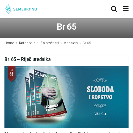
Br 65
Home
Kategorija
Za pročitati
Magazin
Br 65
Br. 65 – Riječ urednika