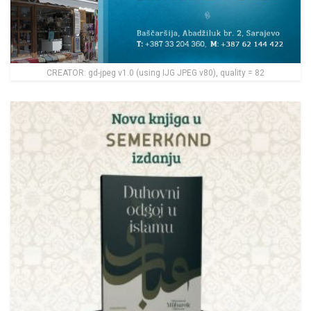
CREATOR: gd-jpeg v1.0 (using IJG JPEG v80), quality = 82