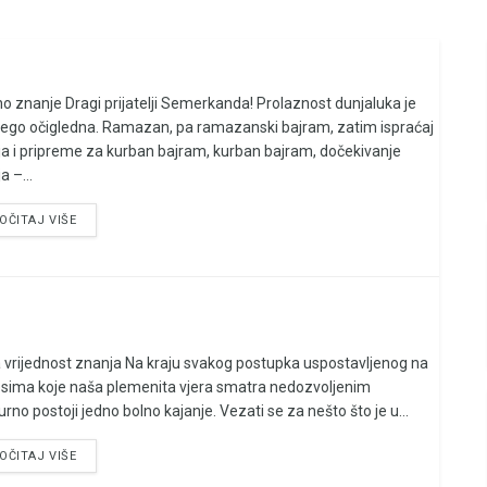
no znanje Dragi prijatelji Semerkanda! Prolaznost dunjaluka je
nego očigledna. Ramazan, pa ramazanski bajram, zatim ispraćaj
ja i pripreme za kurban bajram, kurban bajram, dočekivanje
a –...
OČITAJ VIŠE
 vrijednost znanja Na kraju svakog postupka uspostavljenog na
esima koje naša plemenita vjera smatra nedozvoljenim
rno postoji jedno bolno kajanje. Vezati se za nešto što je u...
OČITAJ VIŠE