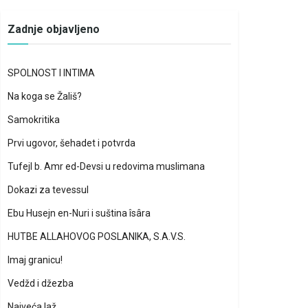
Zadnje objavljeno
SPOLNOST I INTIMA
Na koga se Žališ?
Samokritika
Prvi ugovor, šehadet i potvrda
Tufejl b. Amr ed-Devsi u redovima muslimana
Dokazi za tevessul
Ebu Husejn en-Nuri i suština îsâra
HUTBE ALLAHOVOG POSLANIKA, S.A.V.S.
Imaj granicu!
Vedžd i džezba
Najveća laž