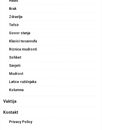
Hadis
Brak
Zdravlje
Tefsir
Govor stanja
Klasici tesavvufa
Riznica mudrosti
Sohbet
Savjeti
Mudrost
Latice ružičnjaka
Kolumna
Vaktija
Kontakt
Privacy Policy