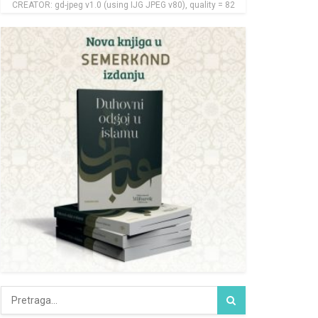
CREATOR: gd-jpeg v1.0 (using IJG JPEG v80), quality = 82