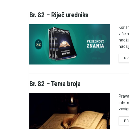
Br. 82 – Riječ urednika
Koris
više 
hadži
hadžij
PR
Br. 82 – Tema broja
Prava
inter
zasigu
PR