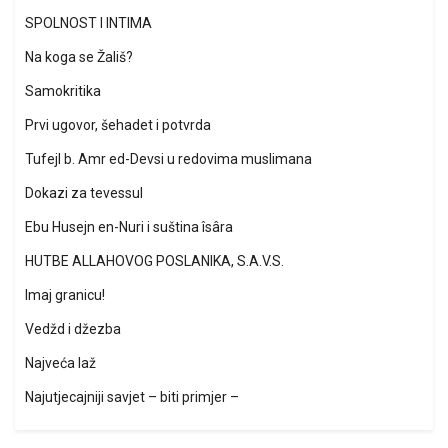
SPOLNOST I INTIMA
Na koga se Žališ?
Samokritika
Prvi ugovor, šehadet i potvrda
Tufejl b. Amr ed-Devsi u redovima muslimana
Dokazi za tevessul
Ebu Husejn en-Nuri i suština îsâra
HUTBE ALLAHOVOG POSLANIKA, S.A.V.S.
Imaj granicu!
Vedžd i džezba
Najveća laž
Najutjecajniji savjet – biti primjer –