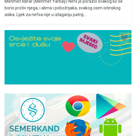
Mehmet Ildırar (Mehmet Yarbay) Nefs je porazio svakog ko se
borio protiv njega, i alima i pobožnjaka, svakog osim istinskog
ašika. Lijek za nefsa nije u izlaganju patnji,...