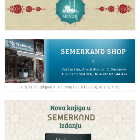
CREATOR: gd-jpeg v1.0 (using IJG JPEG v80), quality = 82