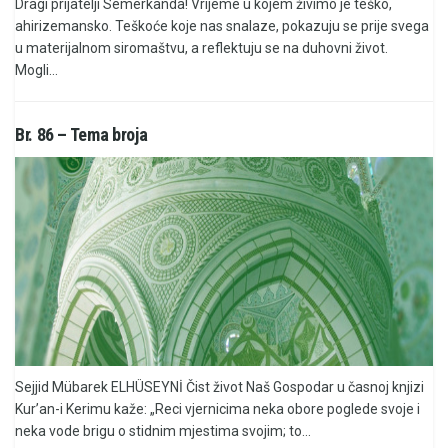
Dragi prijatelji Semerkanda! Vrijeme u kojem živimo je teško,
ahirizemansko. Teškoće koje nas snalaze, pokazuju se prije svega
u materijalnom siromaštvu, a reflektuju se na duhovni život.
Mogli...
Br. 86 – Tema broja
Sejjid Mübarek ELHÜSEYNİ Čist život Naš Gospodar u časnoj knjizi
Kur’an-i Kerimu kaže: „Reci vjernicima neka obore poglede svoje i
neka vode brigu o stidnim mjestima svojim; to...