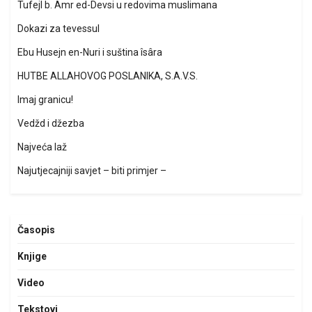
Tufejl b. Amr ed-Devsi u redovima muslimana
Dokazi za tevessul
Ebu Husejn en-Nuri i suština îsâra
HUTBE ALLAHOVOG POSLANIKA, S.A.V.S.
Imaj granicu!
Vedžd i džezba
Najveća laž
Najutjecajniji savjet – biti primjer –
Časopis
Knjige
Video
Tekstovi