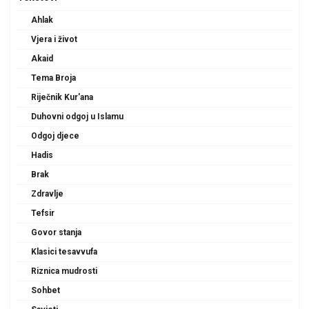
Ahlak
Vjera i život
Akaid
Tema Broja
Riječnik Kur'ana
Duhovni odgoj u Islamu
Odgoj djece
Hadis
Brak
Zdravlje
Tefsir
Govor stanja
Klasici tesavvufa
Riznica mudrosti
Sohbet