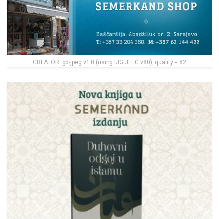
CREATOR: gd-jpeg v1.0 (using IJG JPEG v80), quality = 82