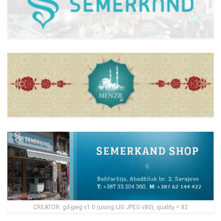
CREATOR: gd-jpeg v1.0 (using IJG JPEG v80), quality = 82