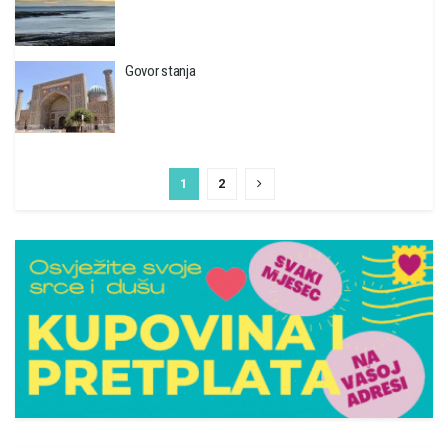
Govor stanja
1
2