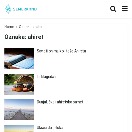
Home
Oznaka
ahiret
Oznaka:
ahiret
Savjeti onima koji teže Ahiretu
Tri blagodati
Dunjalučka i ahiretska pamet
Ukrasi dunjaluka