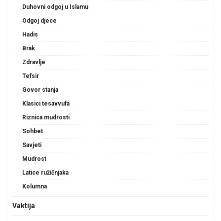
Duhovni odgoj u Islamu
Odgoj djece
Hadis
Brak
Zdravlje
Tefsir
Govor stanja
Klasici tesavvufa
Riznica mudrosti
Sohbet
Savjeti
Mudrost
Latice ružičnjaka
Kolumna
Vaktija