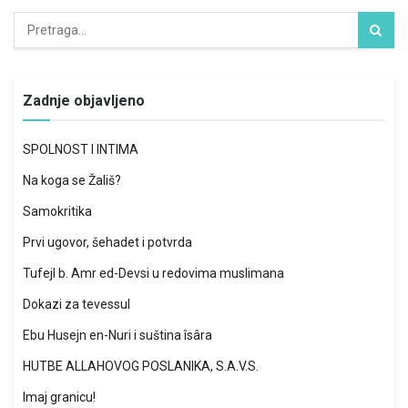
Zadnje objavljeno
SPOLNOST I INTIMA
Na koga se Žališ?
Samokritika
Prvi ugovor, šehadet i potvrda
Tufejl b. Amr ed-Devsi u redovima muslimana
Dokazi za tevessul
Ebu Husejn en-Nuri i suština îsâra
HUTBE ALLAHOVOG POSLANIKA, S.A.V.S.
Imaj granicu!