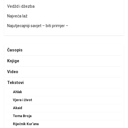
Vedžd i džezba
Najveća laž
Najutjecajniji savjet – biti primjer –
Časopis
Knjige
Video
Tekstovi
Ahlak
Vjera i život
Akaid
Tema Broja
Riječnik Kur'ana