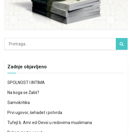
Zadnje objavljeno
SPOLNOST I INTIMA
Na koga se Žališ?
Samokritika
Prvi ugovor, šehadet i potvrda
Tufejl b. Amr ed-Devsi u redovima muslimana