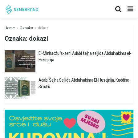
Home
Oznaka
dokazi
Oznaka:
dokazi
El-Minhadžu ‘s-seni Adabi šejha sejjida Abdulhakima el-
Husejnija
Adabi Šejha Sejjida Abdulhakima El-Husejnija, Kuddise
Sirruhu