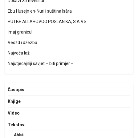
Dokazi za tevessul
Ebu Husejn en-Nuri i suština îsâra
HUTBE ALLAHOVOG POSLANIKA, S.A.V.S.
Imaj granicu!
Vedžd i džezba
Najveća laž
Najutjecajniji savjet – biti primjer –
Časopis
Knjige
Video
Tekstovi
Ahlak