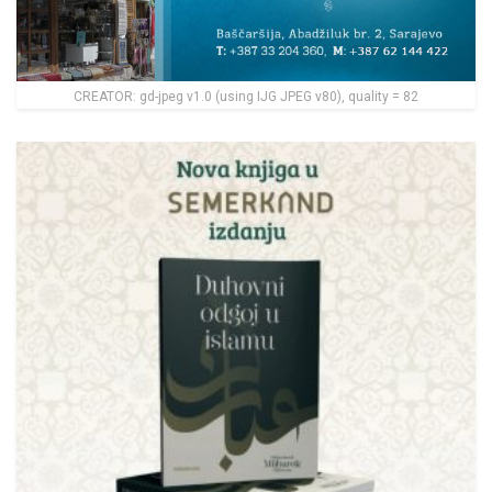
CREATOR: gd-jpeg v1.0 (using IJG JPEG v80), quality = 82