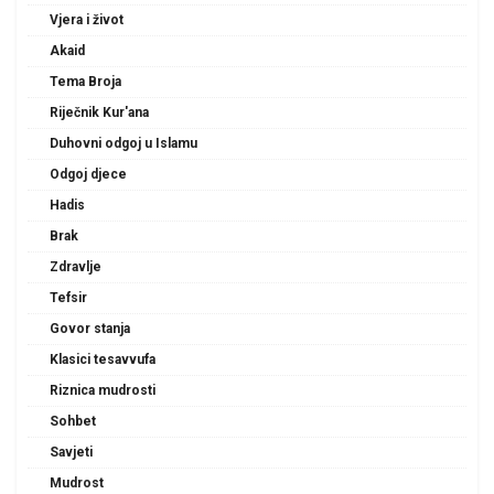
Vjera i život
Akaid
Tema Broja
Riječnik Kur'ana
Duhovni odgoj u Islamu
Odgoj djece
Hadis
Brak
Zdravlje
Tefsir
Govor stanja
Klasici tesavvufa
Riznica mudrosti
Sohbet
Savjeti
Mudrost