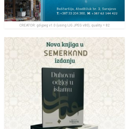
CREATOR: gd-jpeg v1.0 (using IJG JPEG v80), quality = 82