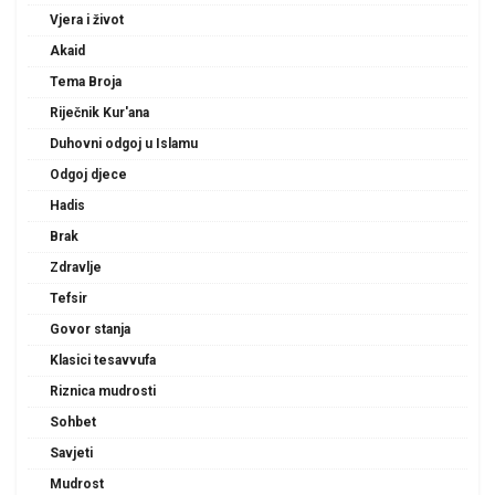
Vjera i život
Akaid
Tema Broja
Riječnik Kur'ana
Duhovni odgoj u Islamu
Odgoj djece
Hadis
Brak
Zdravlje
Tefsir
Govor stanja
Klasici tesavvufa
Riznica mudrosti
Sohbet
Savjeti
Mudrost