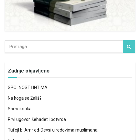
Zadnje objavljeno
SPOLNOST I INTIMA
Na koga se Žališ?
Samokritika
Prvi ugovor, šehadet i potvrda
Tufejl b. Amr ed-Devsi u redovima muslimana