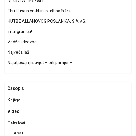
Dokazi za tevessul
Ebu Husejn en-Nuri i suština îsâra
HUTBE ALLAHOVOG POSLANIKA, S.A.V.S.
Imaj granicu!
Vedžd i džezba
Najveća laž
Najutjecajniji savjet – biti primjer –
Časopis
Knjige
Video
Tekstovi
Ahlak