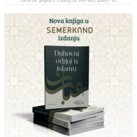
CREATOR: gd-jpeg v1.0 (using IJG JPEG v80), quality = 82