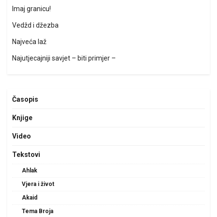
Imaj granicu!
Vedžd i džezba
Najveća laž
Najutjecajniji savjet – biti primjer –
Časopis
Knjige
Video
Tekstovi
Ahlak
Vjera i život
Akaid
Tema Broja