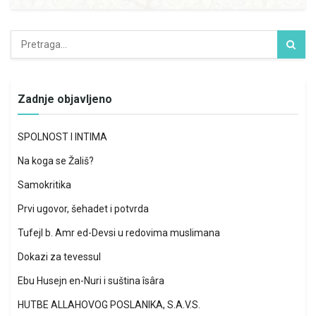
Zadnje objavljeno
SPOLNOST I INTIMA
Na koga se Žališ?
Samokritika
Prvi ugovor, šehadet i potvrda
Tufejl b. Amr ed-Devsi u redovima muslimana
Dokazi za tevessul
Ebu Husejn en-Nuri i suština îsâra
HUTBE ALLAHOVOG POSLANIKA, S.A.V.S.