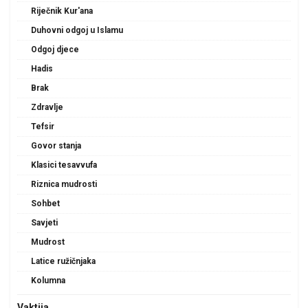
Riječnik Kur'ana
Duhovni odgoj u Islamu
Odgoj djece
Hadis
Brak
Zdravlje
Tefsir
Govor stanja
Klasici tesavvufa
Riznica mudrosti
Sohbet
Savjeti
Mudrost
Latice ružičnjaka
Kolumna
Vaktija