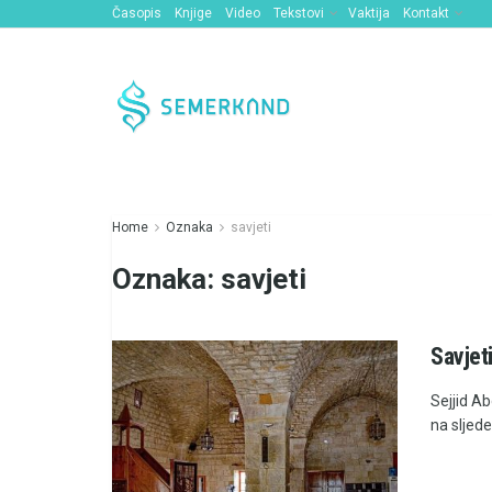
Časopis
Knjige
Video
Tekstovi
Vaktija
Kontakt
Home
Oznaka
savjeti
Oznaka:
savjeti
Savjet
Sejjid Ab
na sljede