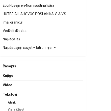
Ebu Husejn en-Nuri i suština îsâra
HUTBE ALLAHOVOG POSLANIKA, S.A.V.S.
Imaj granicu!
Vedžd i džezba
Najveća laž
Najutjecajniji savjet – biti primjer –
Časopis
Knjige
Video
Tekstovi
Ahlak
Vjera i život