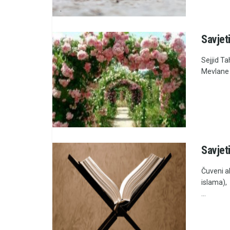
Savjeti
Sejjid Ta
Mevlane H
Savjeti
Čuveni a
islama),
...