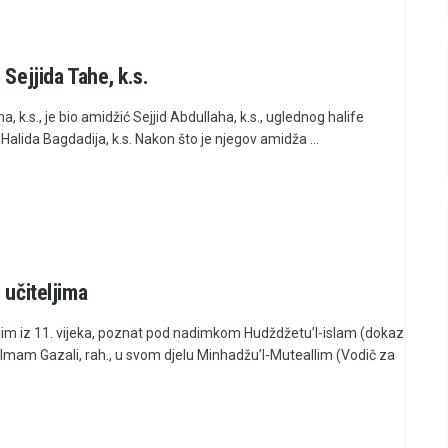
 Sejjida Tahe, k.s.
ha, k.s., je bio amidžić Sejjid Abdullaha, k.s., uglednog halife
alida Bagdadija, k.s. Nakon što je njegov amidža ...
 učiteljima
lim iz 11. vijeka, poznat pod nadimkom Hudždžetu’l-islam (dokaz
 Imam Gazali, rah., u svom djelu Minhadžu’l-Muteallim (Vodič za