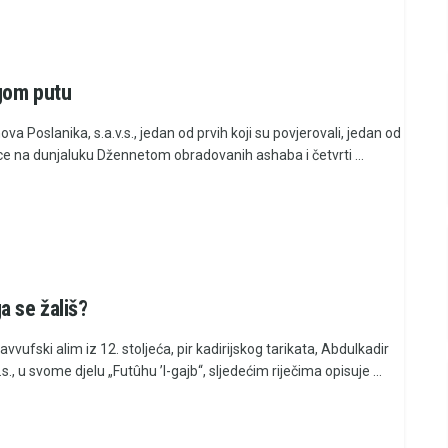
gom putu
ova Poslanika, s.a.v.s., jedan od prvih koji su povjerovali, jedan od
ce na dunjaluku Džennetom obradovanih ashaba i četvrti ...
a se žališ?
savvufski alim iz 12. stoljeća, pir kadirijskog tarikata, Abdulkadir
k.s., u svome djelu „Futûhu ’l-gajb“, sljedećim riječima opisuje ...