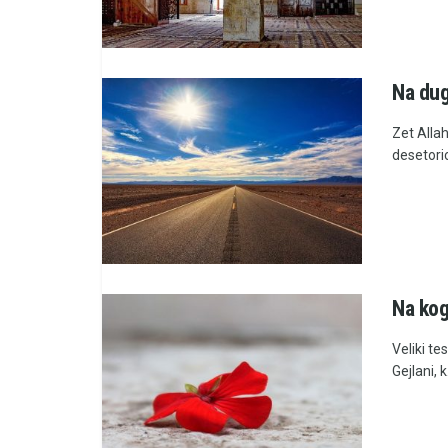
Na du
Zet Allah
desetori
Na kog
Veliki te
Gejlani, 