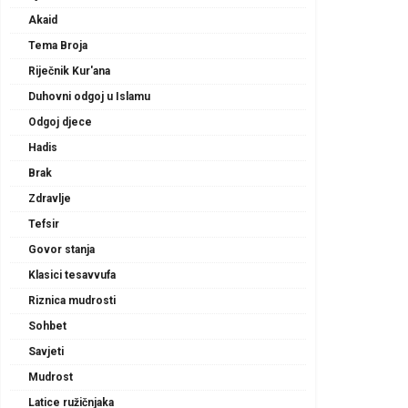
Akaid
Tema Broja
Riječnik Kur'ana
Duhovni odgoj u Islamu
Odgoj djece
Hadis
Brak
Zdravlje
Tefsir
Govor stanja
Klasici tesavvufa
Riznica mudrosti
Sohbet
Savjeti
Mudrost
Latice ružičnjaka