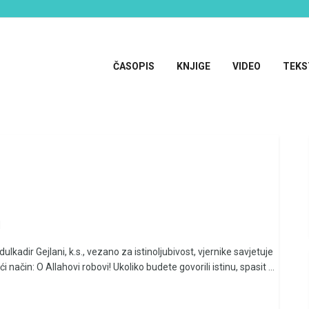
ČASOPIS
KNJIGE
VIDEO
TEKS
i
dulkadir Gejlani, k.s., vezano za istinoljubivost, vjernike savjetuje
ći način: O Allahovi robovi! Ukoliko budete govorili istinu, spasit ...