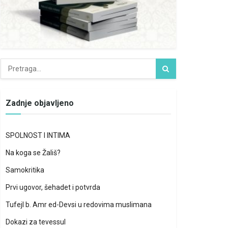
Zadnje objavljeno
SPOLNOST I INTIMA
Na koga se Žališ?
Samokritika
Prvi ugovor, šehadet i potvrda
Tufejl b. Amr ed-Devsi u redovima muslimana
Dokazi za tevessul