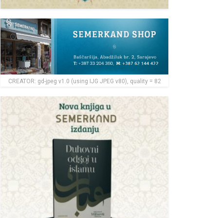
CREATOR: gd-jpeg v1.0 (using IJG JPEG v80), quality = 82