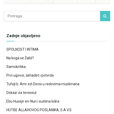
Zadnje objavljeno
SPOLNOST I INTIMA
Na koga se Žališ?
Samokritika
Prvi ugovor, šehadet i potvrda
Tufejl b. Amr ed-Devsi u redovima muslimana
Dokazi za tevessul
Ebu Husejn en-Nuri i suština îsâra
HUTBE ALLAHOVOG POSLANIKA, S.A.V.S.