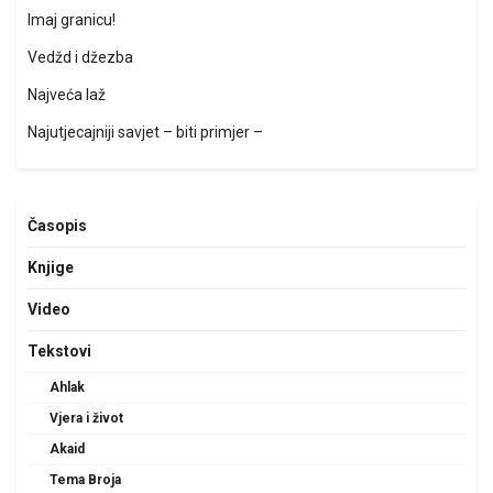
Imaj granicu!
Vedžd i džezba
Najveća laž
Najutjecajniji savjet – biti primjer –
Časopis
Knjige
Video
Tekstovi
Ahlak
Vjera i život
Akaid
Tema Broja