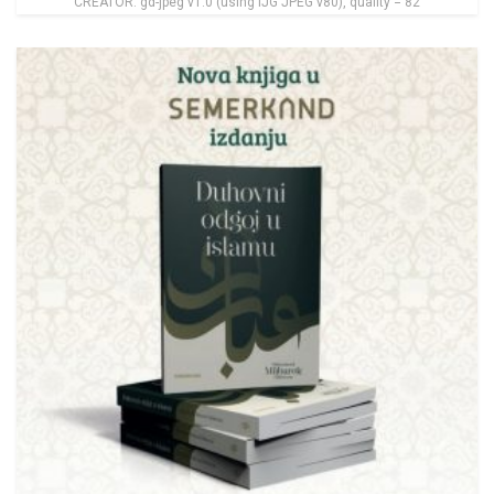
CREATOR: gd-jpeg v1.0 (using IJG JPEG v80), quality = 82