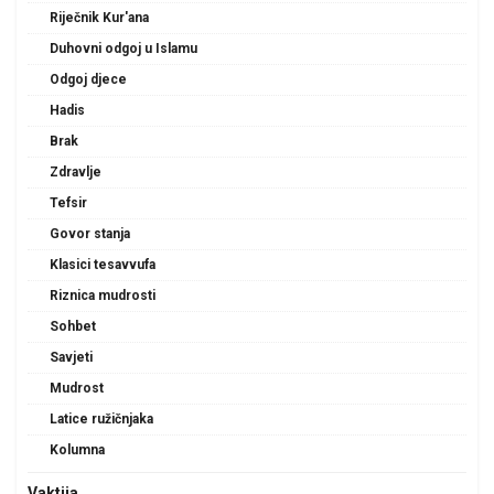
Riječnik Kur'ana
Duhovni odgoj u Islamu
Odgoj djece
Hadis
Brak
Zdravlje
Tefsir
Govor stanja
Klasici tesavvufa
Riznica mudrosti
Sohbet
Savjeti
Mudrost
Latice ružičnjaka
Kolumna
Vaktija