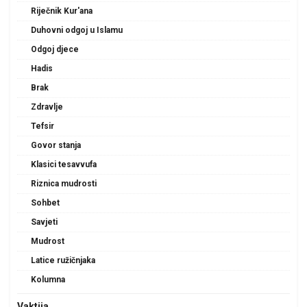
Riječnik Kur'ana
Duhovni odgoj u Islamu
Odgoj djece
Hadis
Brak
Zdravlje
Tefsir
Govor stanja
Klasici tesavvufa
Riznica mudrosti
Sohbet
Savjeti
Mudrost
Latice ružičnjaka
Kolumna
Vaktija