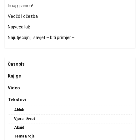
Imaj granicu!
Vedžd i džezba
Najveća laž
Najutjecajniji savjet – biti primjer –
Časopis
Knjige
Video
Tekstovi
Ahlak
Vjera i život
Akaid
Tema Broja