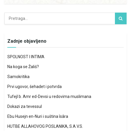
Zadnje objavljeno
SPOLNOST I INTIMA
Na koga se Žališ?
Samokritika
Prvi ugovor, šehadet i potvrda
Tufejl b. Amr ed-Devsi u redovima muslimana
Dokazi za tevessul
Ebu Husejn en-Nuri i suština îsâra
HUTBE ALLAHOVOG POSLANIKA, S.A.V.S.