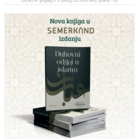
CREATOR: gd-jpeg v1.0 (using IJG JPEG v80), quality = 82