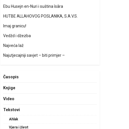
Ebu Husejn en-Nuri i suština îsâra
HUTBE ALLAHOVOG POSLANIKA, S.A.V.S.
Imaj granicu!
Vedžd i džezba
Najveća laž
Najutjecajniji savjet – biti primjer –
Časopis
Knjige
Video
Tekstovi
Ahlak
Vjera i život