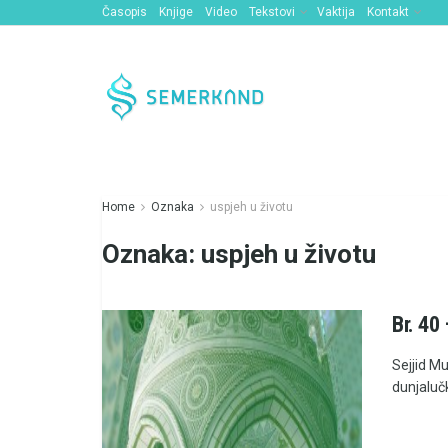
Časopis
Knjige
Video
Tekstovi
Vaktija
Kontakt
Home
Oznaka
uspjeh u životu
Oznaka:
uspjeh u životu
Br. 40
Sejjid M
dunjalučk