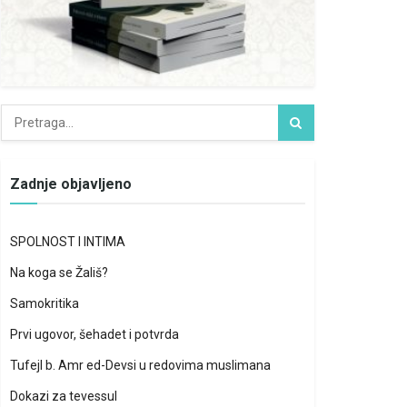
Zadnje objavljeno
SPOLNOST I INTIMA
Na koga se Žališ?
Samokritika
Prvi ugovor, šehadet i potvrda
Tufejl b. Amr ed-Devsi u redovima muslimana
Dokazi za tevessul