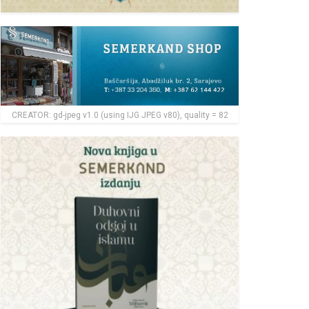
CREATOR: gd-jpeg v1.0 (using IJG JPEG v80), quality = 82