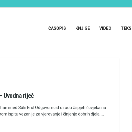
ČASOPIS
KNJIGE
VIDEO
TEKS
 – Uvodna riječ
uhammed Sāki Erol Odgovornost u radu Uspjeh čovjeka na
om ispitu vezan je za vjerovanje i činjenje dobrih djela. ...