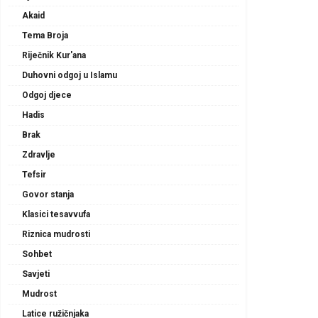
Akaid
Tema Broja
Riječnik Kur'ana
Duhovni odgoj u Islamu
Odgoj djece
Hadis
Brak
Zdravlje
Tefsir
Govor stanja
Klasici tesavvufa
Riznica mudrosti
Sohbet
Savjeti
Mudrost
Latice ružičnjaka