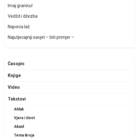
Imaj granicu!
Vedžd i džezba
Najveća laž
Najutjecajniji savjet – biti primjer –
Časopis
Knjige
Video
Tekstovi
Ahlak
Vjera i život
Akaid
Tema Broja