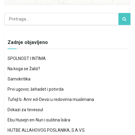
Zadnje objavljeno
SPOLNOST I INTIMA
Na koga se Žališ?
Samokritika
Prvi ugovor, šehadet i potvrda
Tufejl b. Amr ed-Devsi u redovima muslimana
Dokazi za tevessul
Ebu Husejn en-Nuri i suština îsâra
HUTBE ALLAHOVOG POSLANIKA, S.A.V.S.