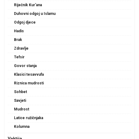
Riječnik Kur'ana
Duhovni odgoj u Islamu
Odgoj djece
Hadis
Brak
Zdravlje
Tefsir
Govor stanja
Klasici tesavvufa
Riznica mudrosti
Sohbet
Savjeti
Mudrost
Latice ružičnjaka
Kolumna
Vaktija