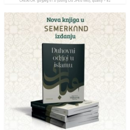
CREATOR: gd-jpeg v1.0 (using IJG JPEG v80), quality = 82