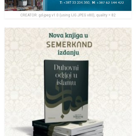
CREATOR: gd-jpeg v1.0 (using IJG JPEG v80), quality = 82