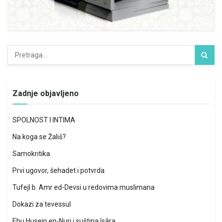
Zadnje objavljeno
SPOLNOST I INTIMA
Na koga se Žališ?
Samokritika
Prvi ugovor, šehadet i potvrda
Tufejl b. Amr ed-Devsi u redovima muslimana
Dokazi za tevessul
Ebu Husejn en-Nuri i suština îsâra