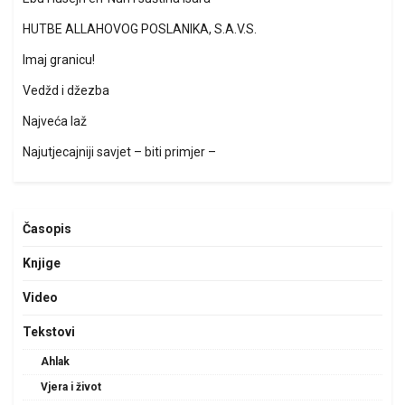
HUTBE ALLAHOVOG POSLANIKA, S.A.V.S.
Imaj granicu!
Vedžd i džezba
Najveća laž
Najutjecajniji savjet – biti primjer –
Časopis
Knjige
Video
Tekstovi
Ahlak
Vjera i život