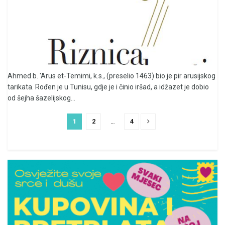
Ahmed b. 'Arus et-Temimi, k.s., (preselio 1463) bio je pir arusijskog
tarikata. Rođen je u Tunisu, gdje je i činio iršad, a idžazet je dobio
od šejha šazelijskog...
1
2
…
4