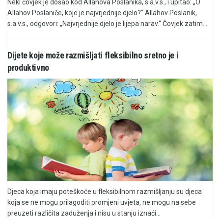
Neki čovjek je došao kod Allahova Poslanika, s.a.v.s., i upitao: „O
Allahov Poslaniče, koje je najvrjednije djelo?“ Allahov Poslanik,
s.a.v.s., odgovori: „Najvrjednije djelo je lijepa narav.“ Čovjek zatim...
Dijete koje može razmišljati fleksibilno sretno je i
produktivno
Djeca koja imaju poteškoće u fleksibilnom razmišljanju su djeca
koja se ne mogu prilagoditi promjeni uvjeta, ne mogu na sebe
preuzeti različita zaduženja i nisu u stanju iznaći...