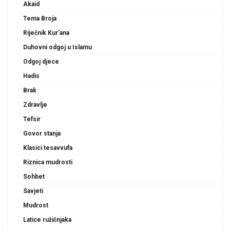
Akaid
Tema Broja
Riječnik Kur'ana
Duhovni odgoj u Islamu
Odgoj djece
Hadis
Brak
Zdravlje
Tefsir
Govor stanja
Klasici tesavvufa
Riznica mudrosti
Sohbet
Savjeti
Mudrost
Latice ružičnjaka