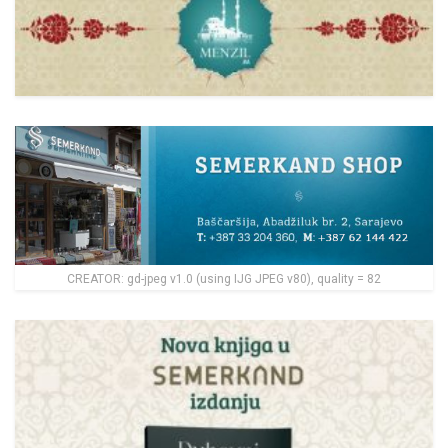
CREATOR: gd-jpeg v1.0 (using IJG JPEG v80), quality = 82