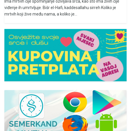
Ima mrtvih čije spominjanje oživljava srca, kao što ima živih čije
viđenje ih umrtvljuje. Bišr el-Hafi, kaddesallahu sirreh Koliko je
mrtvih koji žive među nama, a koliko je...