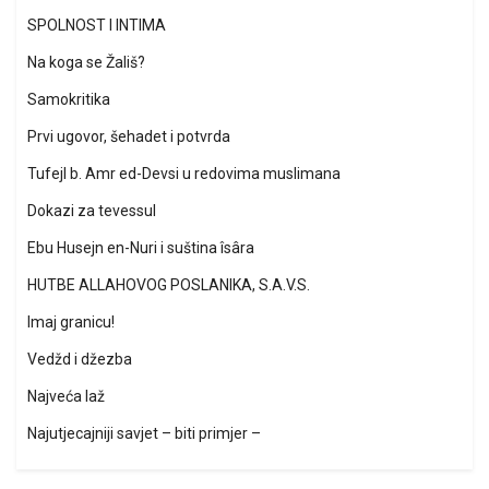
SPOLNOST I INTIMA
Na koga se Žališ?
Samokritika
Prvi ugovor, šehadet i potvrda
Tufejl b. Amr ed-Devsi u redovima muslimana
Dokazi za tevessul
Ebu Husejn en-Nuri i suština îsâra
HUTBE ALLAHOVOG POSLANIKA, S.A.V.S.
Imaj granicu!
Vedžd i džezba
Najveća laž
Najutjecajniji savjet – biti primjer –