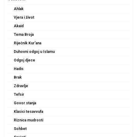
Ahlak
Vjera i život
Akaid
Tema Broja
Riječnik Kur'ana
Duhovni odgoj u Islamu
Odgoj djece
Hadis
Brak
Zdravlje
Tefsir
Govor stanja
Klasici tesavvufa
Riznica mudrosti
Sohbet