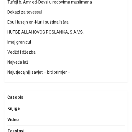
Tufejl b. Amr ed-Devsi u redovima muslimana
Dokazi za tevessul
Ebu Husejn en-Nuri i suština îsâra
HUTBE ALLAHOVOG POSLANIKA, S.A.V.S.
Imaj granicu!
Vedžd i džezba
Najveća laž
Najutjecajniji savjet – biti primjer –
Časopis
Knjige
Video
Tekstovi