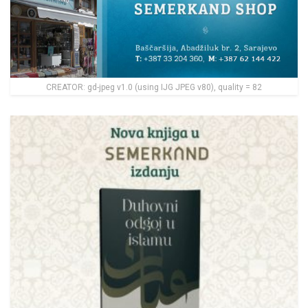
CREATOR: gd-jpeg v1.0 (using IJG JPEG v80), quality = 82