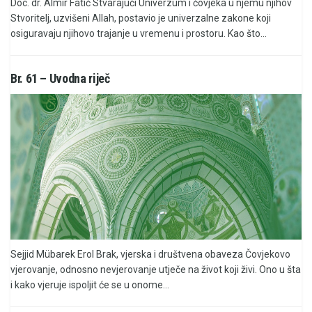
Doc. dr. Almir Fatić Stvarajući Univerzum i čovjeka u njemu njihov
Stvoritelj, uzvišeni Allah, postavio je univerzalne zakone koji
osiguravaju njihovo trajanje u vremenu i prostoru. Kao što...
Br. 61 – Uvodna riječ
Sejjid Mübarek Erol Brak, vjerska i društvena obaveza Čovjekovo
vjerovanje, odnosno nevjerovanje utječe na život koji živi. Ono u šta
i kako vjeruje ispoljit će se u onome...