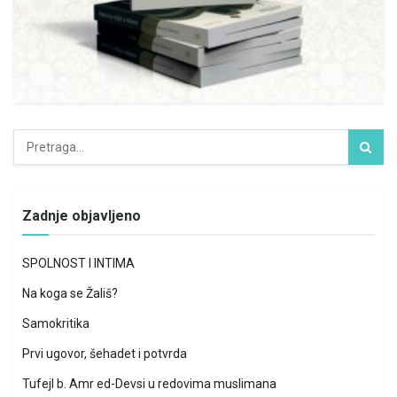
Zadnje objavljeno
SPOLNOST I INTIMA
Na koga se Žališ?
Samokritika
Prvi ugovor, šehadet i potvrda
Tufejl b. Amr ed-Devsi u redovima muslimana