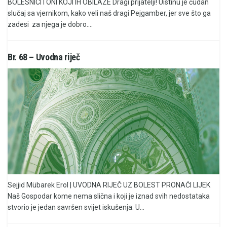
BOLESNICI I ONI KOJI IH OBILAZE Dragi prijatelji! Uistinu je čudan
slučaj sa vjernikom, kako veli naš dragi Pejgamber, jer sve što ga
zadesi za njega je dobro....
Br. 68 – Uvodna riječ
Sejjid Mübarek Erol | UVODNA RIJEČ UZ BOLEST PRONAĆI LIJEK
Naš Gospodar kome nema slična i koji je iznad svih nedostataka
stvorio je jedan savršen svijet iskušenja. U...