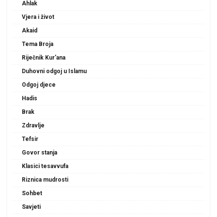
Ahlak
Vjera i život
Akaid
Tema Broja
Riječnik Kur'ana
Duhovni odgoj u Islamu
Odgoj djece
Hadis
Brak
Zdravlje
Tefsir
Govor stanja
Klasici tesavvufa
Riznica mudrosti
Sohbet
Savjeti