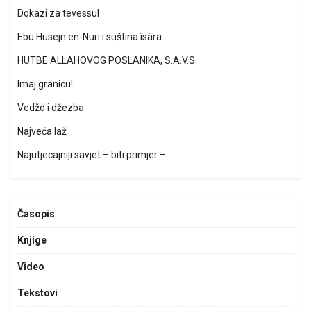
Dokazi za tevessul
Ebu Husejn en-Nuri i suština îsâra
HUTBE ALLAHOVOG POSLANIKA, S.A.V.S.
Imaj granicu!
Vedžd i džezba
Najveća laž
Najutjecajniji savjet – biti primjer –
Časopis
Knjige
Video
Tekstovi