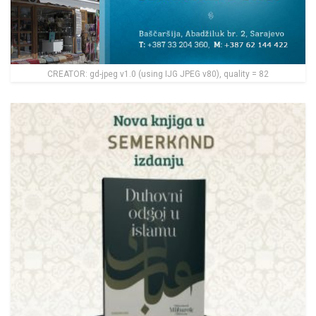
CREATOR: gd-jpeg v1.0 (using IJG JPEG v80), quality = 82