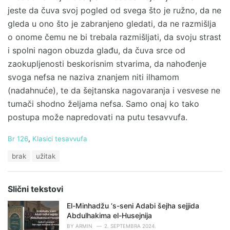
jeste da čuva svoj pogled od svega što je ružno, da ne
gleda u ono što je zabranjeno gledati, da ne razmišlja
o onome čemu ne bi trebala razmišljati, da svoju strast
i spolni nagon obuzda glađu, da čuva srce od
zaokupljenosti beskorisnim stvarima, da nahođenje
svoga nefsa ne naziva znanjem niti ilhamom
(nadahnuće), te da šejtanska nagovaranja i vesvese ne
tumači shodno željama nefsa. Samo onaj ko tako
postupa može napredovati na putu tesavvufa.
C
Br 126
,
Klasici tesavvufa
a
T
brak
užitak
t
a
e
g
g
s
o
Slični tekstovi
:
r
i
El-Minhadžu ‘s-seni Adabi šejha sejjida
e
Abdulhakima el-Husejnija
s
BY
ARMIN
2. SEPTEMBRA 2024.