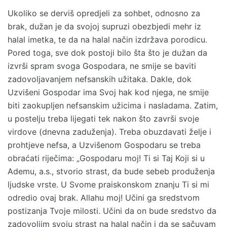
Ukoliko se derviš opredjeli za sohbet, odnosno za
brak, dužan je da svojoj supruzi obezbjedi mehr iz
halal imetka, te da na halal način izdržava porodicu.
Pored toga, sve dok postoji bilo šta što je dužan da
izvrši spram svoga Gospodara, ne smije se baviti
zadovoljavanjem nefsanskih užitaka. Dakle, dok
Uzvišeni Gospodar ima Svoj hak kod njega, ne smije
biti zaokupljen nefsanskim užicima i nasladama. Zatim,
u postelju treba lijegati tek nakon što završi svoje
virdove (dnevna zaduženja). Treba obuzdavati želje i
prohtjeve nefsa, a Uzvišenom Gospodaru se treba
obraćati riječima: „Gospodaru moj! Ti si Taj Koji si u
Ademu, a.s., stvorio strast, da bude sebeb produženja
ljudske vrste. U Svome praiskonskom znanju Ti si mi
odredio ovaj brak. Allahu moj! Učini ga sredstvom
postizanja Tvoje milosti. Učini da on bude sredstvo da
zadovoljim svoju strast na halal način i da se sačuvam