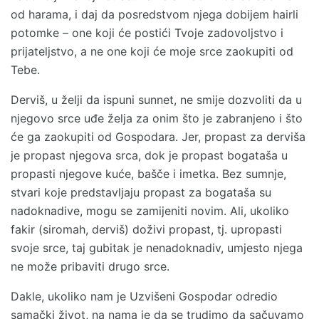
od harama, i daj da posredstvom njega dobijem hairli
potomke – one koji će postići Tvoje zadovoljstvo i
prijateljstvo, a ne one koji će moje srce zaokupiti od
Tebe.
Derviš, u želji da ispuni sunnet, ne smije dozvoliti da u
njegovo srce uđe želja za onim što je zabranjeno i što
će ga zaokupiti od Gospodara. Jer, propast za derviša
je propast njegova srca, dok je propast bogataša u
propasti njegove kuće, bašče i imetka. Bez sumnje,
stvari koje predstavljaju propast za bogataša su
nadoknadive, mogu se zamijeniti novim. Ali, ukoliko
fakir (siromah, derviš) doživi propast, tj. upropasti
svoje srce, taj gubitak je nenadoknadiv, umjesto njega
ne može pribaviti drugo srce.
Dakle, ukoliko nam je Uzvišeni Gospodar odredio
samački život, na nama je da se trudimo da sačuvamo