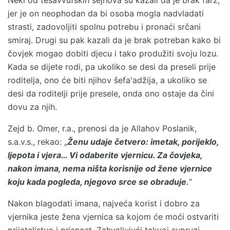
Neki od tesavvufskih šejhova su kazali da je brak farz,
jer je on neophodan da bi osoba mogla nadvladati
strasti, zadovoljiti spolnu potrebu i pronaći srčani
smiraj. Drugi su pak kazali da je brak potreban kako bi
čovjek mogao dobiti djecu i tako produžiti svoju lozu.
Kada se dijete rodi, pa ukoliko se desi da preseli prije
roditelja, ono će biti njihov šefa'adžija, a ukoliko se
desi da roditelji prije presele, onda ono ostaje da čini
dovu za njih.
Zejd b. Omer, r.a., prenosi da je Allahov Poslanik,
s.a.v.s., rekao: „
Ženu udaje četvero: imetak, porijeklo,
ljepota i vjera… Vi odaberite vjernicu. Za čovjeka,
nakon imana, nema ništa korisnije od žene vjernice
koju kada pogleda, njegovo srce se obraduje.
“
Nakon blagodati imana, najveća korist i dobro za
vjernika jeste žena vjernica sa kojom će moći ostvariti