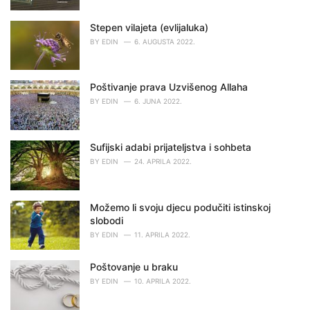
:
Stepen vilajeta (evlijaluka)
BY
EDIN
6. AUGUSTA 2022.
Poštivanje prava Uzvišenog Allaha
BY
EDIN
6. JUNA 2022.
Sufijski adabi prijateljstva i sohbeta
BY
EDIN
24. APRILA 2022.
Možemo li svoju djecu podučiti istinskoj
slobodi
BY
EDIN
11. APRILA 2022.
Poštovanje u braku
BY
EDIN
10. APRILA 2022.