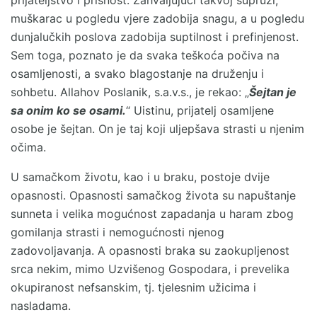
prijateljstvo i prisnost. Zahvaljujući takvoj supruzi,
muškarac u pogledu vjere zadobija snagu, a u pogledu
dunjalučkih poslova zadobija suptilnost i prefinjenost.
Sem toga, poznato je da svaka teškoća počiva na
osamljenosti, a svako blagostanje na druženju i
sohbetu. Allahov Poslanik, s.a.v.s., je rekao: „
Šejtan je
sa onim ko se osami.
“ Uistinu, prijatelj osamljene
osobe je šejtan. On je taj koji uljepšava strasti u njenim
očima.
U samačkom životu, kao i u braku, postoje dvije
opasnosti. Opasnosti samačkog života su napuštanje
sunneta i velika mogućnost zapadanja u haram zbog
gomilanja strasti i nemogućnosti njenog
zadovoljavanja. A opasnosti braka su zaokupljenost
srca nekim, mimo Uzvišenog Gospodara, i prevelika
okupiranost nefsanskim, tj. tjelesnim užicima i
nasladama.