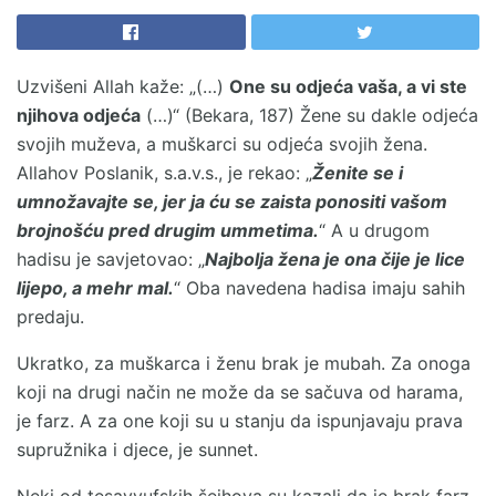
Uzvišeni Allah kaže: „(…)
One su odjeća vaša, a vi ste
njihova odjeća
(…)“ (Bekara, 187) Žene su dakle odjeća
svojih muževa, a muškarci su odjeća svojih žena.
Allahov Poslanik, s.a.v.s., je rekao: „
Ženite se i
umnožavajte se, jer ja ću se zaista ponositi vašom
brojnošću pred drugim ummetima.
“ A u drugom
hadisu je savjetovao: „
Najbolja žena je ona čije je lice
lijepo, a mehr mal.
“ Oba navedena hadisa imaju sahih
predaju.
Ukratko, za muškarca i ženu brak je mubah. Za onoga
koji na drugi način ne može da se sačuva od harama,
je farz. A za one koji su u stanju da ispunjavaju prava
supružnika i djece, je sunnet.