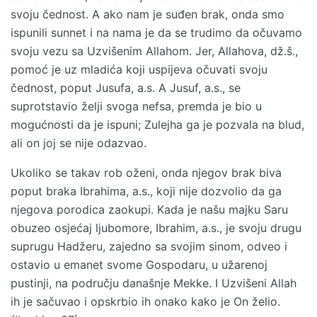
svoju čednost. A ako nam je suđen brak, onda smo
ispunili sunnet i na nama je da se trudimo da očuvamo
svoju vezu sa Uzvišenim Allahom. Jer, Allahova, dž.š.,
pomoć je uz mladića koji uspijeva očuvati svoju
čednost, poput Jusufa, a.s. A Jusuf, a.s., se
suprotstavio želji svoga nefsa, premda je bio u
mogućnosti da je ispuni; Zulejha ga je pozvala na blud,
ali on joj se nije odazvao.
Ukoliko se takav rob oženi, onda njegov brak biva
poput braka Ibrahima, a.s., koji nije dozvolio da ga
njegova porodica zaokupi. Kada je našu majku Saru
obuzeo osjećaj ljubomore, Ibrahim, a.s., je svoju drugu
suprugu Hadžeru, zajedno sa svojim sinom, odveo i
ostavio u emanet svome Gospodaru, u užarenoj
pustinji, na području današnje Mekke. I Uzvišeni Allah
ih je sačuvao i opskrbio ih onako kako je On želio.