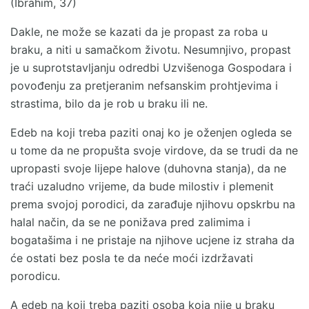
(Ibrahim, 37)
Dakle, ne može se kazati da je propast za roba u
braku, a niti u samačkom životu. Nesumnjivo, propast
je u suprotstavljanju odredbi Uzvišenoga Gospodara i
povođenju za pretjeranim nefsanskim prohtjevima i
strastima, bilo da je rob u braku ili ne.
Edeb na koji treba paziti onaj ko je oženjen ogleda se
u tome da ne propušta svoje virdove, da se trudi da ne
upropasti svoje lijepe halove (duhovna stanja), da ne
traći uzaludno vrijeme, da bude milostiv i plemenit
prema svojoj porodici, da zarađuje njihovu opskrbu na
halal način, da se ne ponižava pred zalimima i
bogatašima i ne pristaje na njihove ucjene iz straha da
će ostati bez posla te da neće moći izdržavati
porodicu.
A edeb na koji treba paziti osoba koja nije u braku