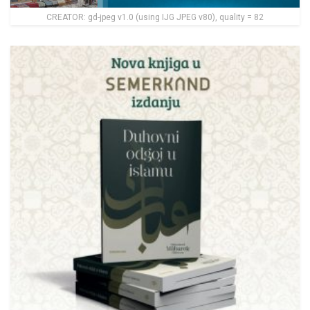
CREATOR: gd-jpeg v1.0 (using IJG JPEG v80), quality = 82