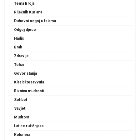
Tema Broja
Riječnik Kur'ana
Duhovni odgoj u Islamu
Odgoj djece
Hadis
Brak
Zdravlje
Tefsir
Govor stanja
Klasici tesavvufa
Riznica mudrosti
Sohbet
Savjeti
Mudrost
Latice ružičnjaka
Kolumna