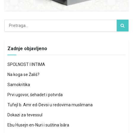
Zadnje objavljeno
SPOLNOST I INTIMA
Na koga se Žališ?
Samokritika
Prvi ugovor, šehadet i potvrda
Tufejl b. Amr ed-Devsi u redovima muslimana
Dokazi za tevessul
Ebu Husejn en-Nuri i suština îsâra