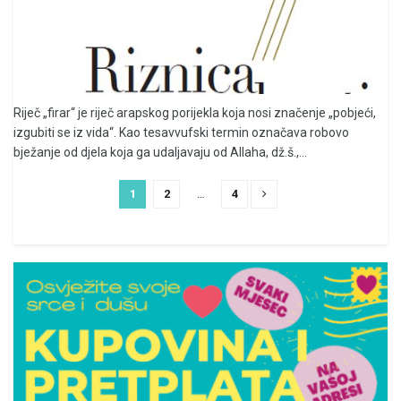
Riječ „firar“ je riječ arapskog porijekla koja nosi značenje „pobjeći,
izgubiti se iz vida“. Kao tesavvufski termin označava robovo
bježanje od djela koja ga udaljavaju od Allaha, dž.š.,...
1
2
…
4