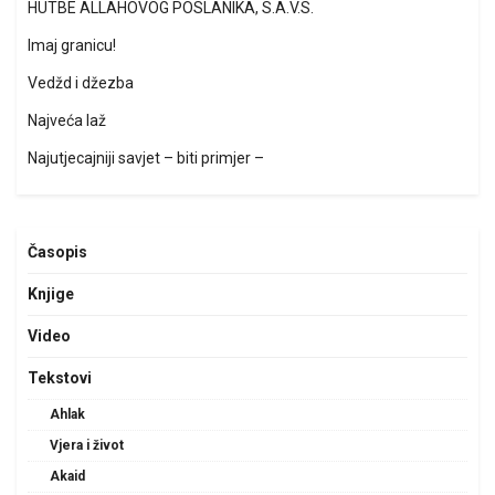
HUTBE ALLAHOVOG POSLANIKA, S.A.V.S.
Imaj granicu!
Vedžd i džezba
Najveća laž
Najutjecajniji savjet – biti primjer –
Časopis
Knjige
Video
Tekstovi
Ahlak
Vjera i život
Akaid