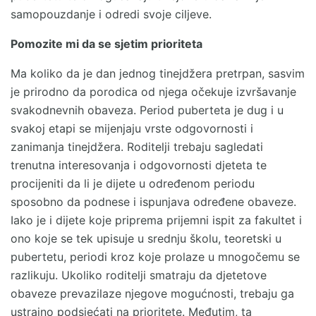
samopouzdanje i odredi svoje ciljeve.
Pomozite mi da se sjetim prioriteta
Ma koliko da je dan jednog tinejdžera pretrpan, sasvim
je prirodno da porodica od njega očekuje izvršavanje
svakodnevnih obaveza. Period puberteta je dug i u
svakoj etapi se mijenjaju vrste odgovornosti i
zanimanja tinejdžera. Roditelji trebaju sagledati
trenutna interesovanja i odgovornosti djeteta te
procijeniti da li je dijete u određenom periodu
sposobno da podnese i ispunjava određene obaveze.
Iako je i dijete koje priprema prijemni ispit za fakultet i
ono koje se tek upisuje u srednju školu, teoretski u
pubertetu, periodi kroz koje prolaze u mnogočemu se
razlikuju. Ukoliko roditelji smatraju da djetetove
obaveze prevazilaze njegove mogućnosti, trebaju ga
ustrajno podsjećati na prioritete. Međutim, ta