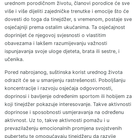
urednom porodičnom životu, članovi porodice će sve
više i više dijeliti zajedničke trenutke i emocije što će
dovesti do toga da tinejdžer, s vremenom, postaje sve
osjećajniji prema ostalim ukućanima. Ta osjećajnost
doprinijet će njegovoj svjesnosti o vlastitim
obavezama i lakšem razumijevanju važnosti
ispunjavanja svoje uloge djeteta, brata ili sestre, i
učenika.
Pored nabrojanog, suštinska korist urednog života
odrazit će se u smanjenju rastrešenosti. Poboljšanju
koncentracije i razvoju osjećaja odgovornosti,
doprinosi i bavljenje određenim sportom ili hobijem za
koji tinejdžer pokazuje interesovanje. Takve aktivnosti
doprinose i sposobnosti usmjeravanja na određenu
aktivnost. Uz to, takve aktivnosti pomažu i u
prevazilaženju emocionalnih promjena svojstvenih
pubertetu te omogućavaju tinejdžeru da razvije