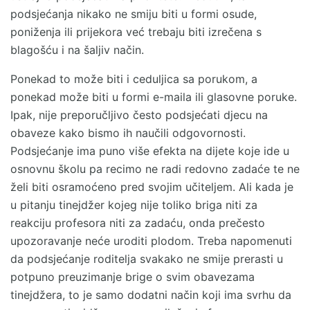
podsjećanja nikako ne smiju biti u formi osude,
poniženja ili prijekora već trebaju biti izrečena s
blagošću i na šaljiv način.
Ponekad to može biti i ceduljica sa porukom, a
ponekad može biti u formi e-maila ili glasovne poruke.
Ipak, nije preporučljivo često podsjećati djecu na
obaveze kako bismo ih naučili odgovornosti.
Podsjećanje ima puno više efekta na dijete koje ide u
osnovnu školu pa recimo ne radi redovno zadaće te ne
želi biti osramoćeno pred svojim učiteljem. Ali kada je
u pitanju tinejdžer kojeg nije toliko briga niti za
reakciju profesora niti za zadaću, onda prečesto
upozoravanje neće uroditi plodom. Treba napomenuti
da podsjećanje roditelja svakako ne smije prerasti u
potpuno preuzimanje brige o svim obavezama
tinejdžera, to je samo dodatni način koji ima svrhu da