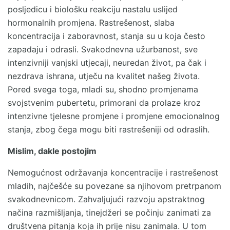
posljedicu i biološku reakciju nastalu uslijed
hormonalnih promjena. Rastrešenost, slaba
koncentracija i zaboravnost, stanja su u koja često
zapadaju i odrasli. Svakodnevna užurbanost, sve
intenzivniji vanjski utjecaji, neuredan život, pa čak i
nezdrava ishrana, utječu na kvalitet našeg života.
Pored svega toga, mladi su, shodno promjenama
svojstvenim pubertetu, primorani da prolaze kroz
intenzivne tjelesne promjene i promjene emocionalnog
stanja, zbog čega mogu biti rastrešeniji od odraslih.
Mislim, dakle postojim
Nemogućnost održavanja koncentracije i rastrešenost
mladih, najčešće su povezane sa njihovom pretrpanom
svakodnevnicom. Zahvaljujući razvoju apstraktnog
načina razmišljanja, tinejdžeri se počinju zanimati za
društvena pitanja koja ih prije nisu zanimala. U tom