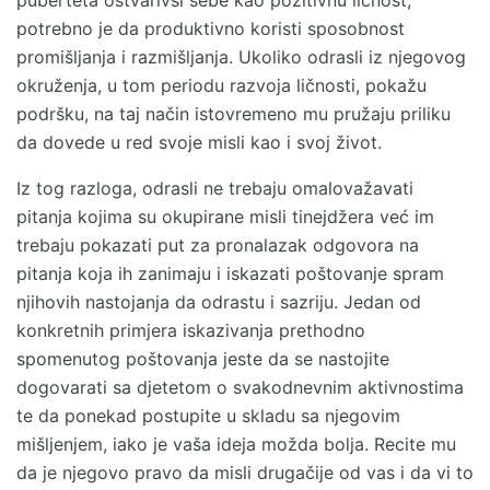
puberteta ostvarivši sebe kao pozitivnu ličnost,
potrebno je da produktivno koristi sposobnost
promišljanja i razmišljanja. Ukoliko odrasli iz njegovog
okruženja, u tom periodu razvoja ličnosti, pokažu
podršku, na taj način istovremeno mu pružaju priliku
da dovede u red svoje misli kao i svoj život.
Iz tog razloga, odrasli ne trebaju omalovažavati
pitanja kojima su okupirane misli tinejdžera već im
trebaju pokazati put za pronalazak odgovora na
pitanja koja ih zanimaju i iskazati poštovanje spram
njihovih nastojanja da odrastu i sazriju. Jedan od
konkretnih primjera iskazivanja prethodno
spomenutog poštovanja jeste da se nastojite
dogovarati sa djetetom o svakodnevnim aktivnostima
te da ponekad postupite u skladu sa njegovim
mišljenjem, iako je vaša ideja možda bolja. Recite mu
da je njegovo pravo da misli drugačije od vas i da vi to