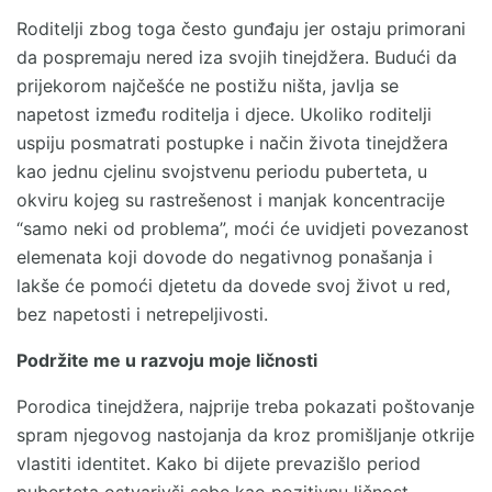
Roditelji zbog toga često gunđaju jer ostaju primorani
da pospremaju nered iza svojih tinejdžera. Budući da
prijekorom najčešće ne postižu ništa, javlja se
napetost između roditelja i djece. Ukoliko roditelji
uspiju posmatrati postupke i način života tinejdžera
kao jednu cjelinu svojstvenu periodu puberteta, u
okviru kojeg su rastrešenost i manjak koncentracije
“samo neki od problema”, moći će uvidjeti povezanost
elemenata koji dovode do negativnog ponašanja i
lakše će pomoći djetetu da dovede svoj život u red,
bez napetosti i netrepeljivosti.
Podržite me u razvoju moje ličnosti
Porodica tinejdžera, najprije treba pokazati poštovanje
spram njegovog nastojanja da kroz promišljanje otkrije
vlastiti identitet. Kako bi dijete prevazišlo period