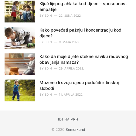
Ključ lijepog ahlaka kod djece – sposobnost
empatije
BY
EDIN
22. JUNA 2022.
Kako povećati pažnju i koncentraciju kod
djece?
BY
EDIN
9. MAJA 2022.
Kako da moje dijete stekne naviku redovnog
obavljanja namaza?
BY
EDIN
29. APRILA 2022.
Možemo li svoju djecu podučiti istinskoj
slobodi
BY
EDIN
11. APRILA 2022.
IDI NA VRH
© 2020
Semerkand