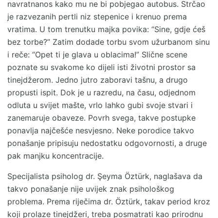
navratnanos kako mu ne bi pobjegao autobus. Strčao
je razvezanih pertli niz stepenice i krenuo prema
vratima. U tom trenutku majka povika: “Sine, gdje ćeš
bez torbe?” Zatim dodade torbu svom užurbanom sinu
i reče: “Opet ti je glava u oblacima!” Slične scene
poznate su svakome ko dijeli isti životni prostor sa
tinejdžerom. Jedno jutro zaboravi tašnu, a drugo
propusti ispit. Dok je u razredu, na času, odjednom
odluta u svijet mašte, vrlo lahko gubi svoje stvari i
zanemaruje obaveze. Povrh svega, takve postupke
ponavlja najčešće nesvjesno. Neke porodice takvo
ponašanje pripisuju nedostatku odgovornosti, a druge
pak manjku koncentracije.
Specijalista psiholog dr. Şeyma Öztürk, naglašava da
takvo ponašanje nije uvijek znak psihološkog
problema. Prema riječima dr. Öztürk, takav period kroz
koji prolaze tinejdžeri, treba posmatrati kao prirodnu