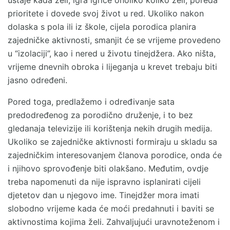
ustaje kada želi, igra igrice onoliko koliko želi, poreda
prioritete i dovede svoj život u red. Ukoliko nakon
dolaska s pola ili iz škole, cijela porodica planira
zajedničke aktivnosti, smanjit će se vrijeme provedeno
u “izolaciji”, kao i nered u životu tinejdžera. Ako ništa,
vrijeme dnevnih obroka i lijeganja u krevet trebaju biti
jasno određeni.
Pored toga, predlažemo i određivanje sata
predodređenog za porodično druženje, i to bez
gledanaja televizije ili korištenja nekih drugih medija.
Ukoliko se zajedničke aktivnosti formiraju u skladu sa
zajedničkim interesovanjem članova porodice, onda će
i njihovo sprovođenje biti olakšano. Međutim, ovdje
treba napomenuti da nije ispravno isplanirati cijeli
djetetov dan u njegovo ime. Tinejdžer mora imati
slobodno vrijeme kada će moći predahnuti i baviti se
aktivnostima kojima želi. Zahvaljujući uravnoteženom i