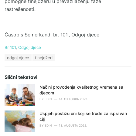
pomogne tinejdžeru u prevazilaženju faze
rastrešenosti.
Časopis Semerkand, br. 101., Odgoj djece
C
Br 101
,
Odgoj djece
a
T
odgoj djece
tinejdžeri
t
a
e
g
g
s
o
Slični tekstovi
:
r
i
Načini provođenja kvalitetnog vremena sa
e
djecom
s
BY
EDIN
14. OKTOBRA 2022.
:
Uspjeh postižu oni koji se trude za ispravan
cilj
BY
EDIN
18. AUGUSTA 2022.