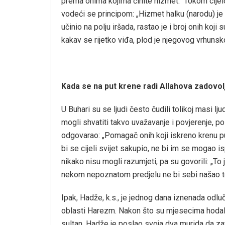
prema onima kojima činite hizmet.“ Tokom cijelo
vodeći se principom: „Hizmet halku (narodu) j
učinio na polju iršada, rastao je i broj onih koji
kakav se rijetko viđa, plod je njegovog vrhuns
Kada se na put krene radi Allahova zadovol
U Buhari su se ljudi često čudili tolikoj masi ljud
mogli shvatiti takvo uvažavanje i povjerenje, po
odgovarao: „Pomagač onih koji iskreno krenu p
bi se cijeli svijet sakupio, ne bi im se mogao isp
nikako nisu mogli razumjeti, pa su govorili: „T
nekom nepoznatom predjelu ne bi sebi našao to
Ipak, Hadže, k.s., je jednog dana iznenada odlu
oblasti Harezm. Nakon što su mjesecima hodali
sultan. Hadže je poslao svoja dva murida da za