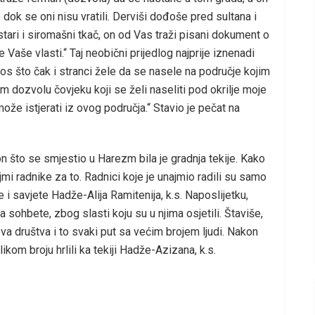
e dok se oni nisu vratili. Derviši dođoše pred sultana i
tari i siromašni tkač, on od Vas traži pisani dokument o
Vaše vlasti.“ Taj neobični prijedlog najprije iznenadi
nos što čak i stranci žele da se nasele na područje kojim
em dozvolu čovjeku koji se želi naseliti pod okrilje moje
ože istjerati iz ovog područja.“ Stavio je pečat na
on što se smjestio u Harezm bila je gradnja tekije. Kako
jmi radnike za to. Radnici koje je unajmio radili su samo
 i savjete Hadže-Alija Ramitenija, k.s. Naposlijetku,
na sohbete, zbog slasti koju su u njima osjetili. Štaviše,
ojeva društva i to svaki put sa većim brojem ljudi. Nakon
ikom broju hrlili ka tekiji Hadže-Azizana, k.s.