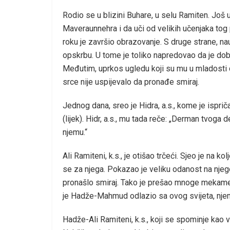
Rodio se u blizini Buhare, u selu Ramiten. Još 
Maveraunnehra i da uči od velikih učenjaka tog 
roku je završio obrazovanje. S druge strane, nauč
opskrbu. U tome je toliko napredovao da je dobi
Međutim, uprkos ugledu koji su mu u mladosti d
srce nije uspijevalo da pronađe smiraj.
Jednog dana, sreo je Hidra, a.s., kome je ispri
(lijek). Hidr, a.s., mu tada reče: „Derman tvoga
njemu.“
Ali Ramiteni, k.s., je otišao trčeći. Sjeo je na
se za njega. Pokazao je veliku odanost na njegov
pronašlo smiraj. Tako je prešao mnoge mekame i
je Hadže-Mahmud odlazio sa ovog svijeta, njem
Hadže-Ali Ramiteni, k.s., koji se spominje kao