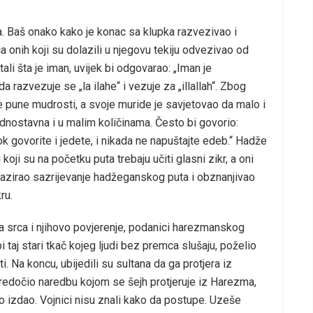
a. Baš onako kako je konac sa klupka razvezivao i
rca onih koji su dolazili u njegovu tekiju odvezivao od
tali šta je iman, uvijek bi odgovarao: „Iman je
a razvezuje se „la ilahe“ i vezuje za „illallah“. Zbog
e pune mudrosti, a svoje muride je savjetovao da malo i
jednostavna i u malim količinama. Često bi govorio:
dok govorite i jedete, i nikada ne napuštajte edeb.“ Hadže
i koji su na početku puta trebaju učiti glasni zikr, a oni
je nazirao sazrijevanje hadžeganskog puta i obznanjivao
ru.
ska srca i njihovo povjerenje, podanici harezmanskog
bi taj stari tkač kojeg ljudi bez premca slušaju, poželio
. Na koncu, ubijedili su sultana da ga protjera iz
predočio naredbu kojom se šejh protjeruje iz Harezma,
o izdao. Vojnici nisu znali kako da postupe. Uzeše