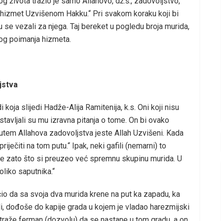
g života tražio je samo Allahovo, dž.š., zadovoljstvo,
e hizmet Uzvišenom Hakku.“ Pri svakom koraku koji bi
 su se vezali za njega. Taj bereket u pogledu broja murida,
kog poimanja hizmeta.
jstva
i koja slijedi Hadže-Alija Ramitenija, k.s. Oni koji nisu
stavljali su mu izravna pitanja o tome. On bi ovako
utem Allahova zadovoljstva jeste Allah Uzvišeni. Kada
riječiti na tom putu.“ Ipak, neki gafili (nemarni) to
o je zato što si preuzeo već spremnu skupinu murida. U
liko saputnika.“
čio da sa svoja dva murida krene na put ka zapadu, ka
, dođoše do kapije grada u kojem je vladao harezmijski
traže ferman (dozvolu) da se nastane u tom gradu, a on