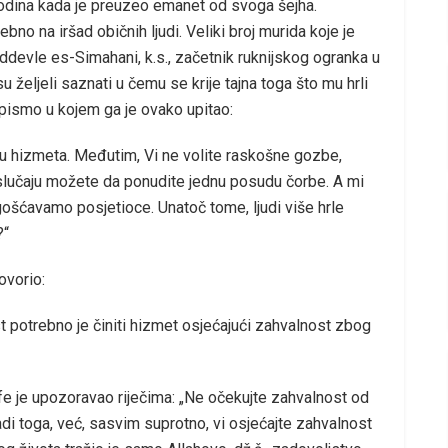
godina kada je preuzeo emanet od svoga šejha.
bno na iršad običnih ljudi. Veliki broj murida koje je
uddevle es-Simahani, k.s., začetnik ruknijskog ogranka u
su željeli saznati u čemu se krije tajna toga što mu hrli
o pismo u kojem ga je ovako upitao:
tu hizmeta. Međutim, Vi ne volite raskošne gozbe,
 slučaju možete da ponudite jednu posudu čorbe. A mi
gošćavamo posjetioce. Unatoč tome, ljudi više hrle
?“
ovorio:
 potrebno je činiti hizmet osjećajući zahvalnost zbog
life je upozoravao riječima: „Ne očekujte zahvalnost od
radi toga, već, sasvim suprotno, vi osjećajte zahvalnost