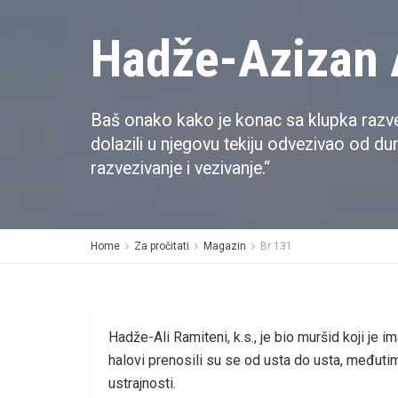
Hadže-Azizan A
Baš onako kako je konac sa klupka razveziv
dolazili u njegovu tekiju odvezivao od dun
razvezivanje i vezivanje.“
Home
Za pročitati
Magazin
Br 131
Hadže-Ali Ramiteni, k.s., je bio muršid koji je 
halovi prenosili su se od usta do usta, međutim
ustrajnosti.