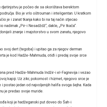
u djetinjstvu je počeo de sa okorištava berektom
područja. Bio je vrlo oštrouman i inteligentan. U kratkom
io je i zanat tkanja kako bi na taj način stjecao
o nadimak „Pir-i Nesadždž“, dakle, „Pir tkača“.
onijeli znanje i majstorstvo u svom zanatu, njegovo
čao svoj dert (tegoba) i upitao ga za njegov derman
 derta je kod Hadže-Mahmuda, otiđi i predaj svoje srce
 koljena pred Hadže-Mahmuda Indžir-i el-Fagnevija i vezao
oj kapiji. Uz zikr, pokornost i hizmet, njegovo srce je
 postao jedan od najvoljenijih halifa svoga šejha. Kada
u je predao svoje muride.
 vođa koji je hadžeganski put doveo do Šah-i