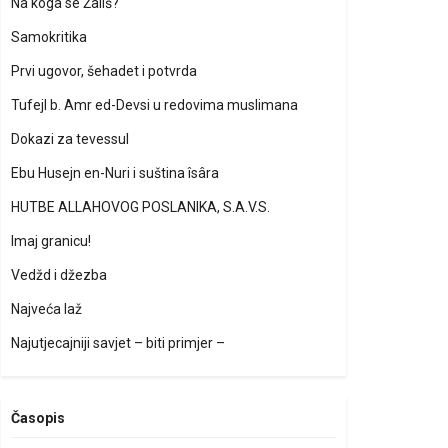
Na koga se Žališ?
Samokritika
Prvi ugovor, šehadet i potvrda
Tufejl b. Amr ed-Devsi u redovima muslimana
Dokazi za tevessul
Ebu Husejn en-Nuri i suština îsâra
HUTBE ALLAHOVOG POSLANIKA, S.A.V.S.
Imaj granicu!
Vedžd i džezba
Najveća laž
Najutjecajniji savjet – biti primjer –
Časopis