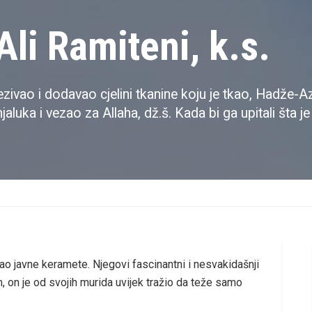
li Ramiteni, k.s.
ao i dodavao cjelini tkanine koju je tkao, Hadže-Aziza
jaluka i vezao za Allaha, dž.š. Kada bi ga upitali šta j
imao javne keramete. Njegovi fascinantni i nesvakidašnji
, on je od svojih murida uvijek tražio da teže samo