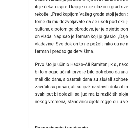
ih je čekao ispred kapije i nije ulazio u grad sv
rekoše: „Pred kapijom Vašeg grada stoji jedan s
tome da mu dozvoljavate da se useli pod okrilje 
sultana, a potom ga obradova, jer je osjetio po
on vlada. Napisao je ferman koji je glasio: „Daj
vladavine. Sve dok on to ne poželi, niko ga ne m
ferman i predao ga dervišima.
Prvo što je učinio Hadže-Ali Ramiteni, k.s., nak
bi to mogao učiniti prvo je bilo potrebno da una
mali dio dana, a ostatak dana su slušali sohbete
završili su posao, ali su ipak nastavili dolaziti 
svaki put bi dolazili sa ljudima iz različitih sl
nekog vremena, stanovnici cijele regije su, u vel
Razvezivanje i vezivanje