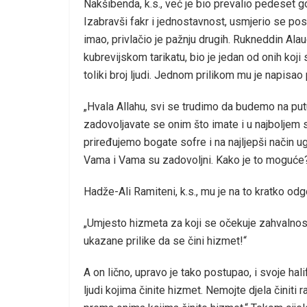
Nakšibenda, k.s., već je bio prevalio pedeset 
Izabravši fakr i jednostavnost, usmjerio se pose
imao, privlačio je pažnju drugih. Rukneddin Ala
kubrevijskom tarikatu, bio je jedan od onih koji 
toliki broj ljudi. Jednom prilikom mu je napisa
„Hvala Allahu, svi se trudimo da budemo na pu
zadovoljavate se onim što imate i u najboljem
priređujemo bogate sofre i na najljepši način u
Vama i Vama su zadovoljni. Kako je to moguće
Hadže-Ali Ramiteni, k.s., mu je na to kratko odg
„Umjesto hizmeta za koji se očekuje zahvalnost
ukazane prilike da se čini hizmet!“
A on lično, upravo je tako postupao, i svoje ha
ljudi kojima činite hizmet. Nemojte djela činiti 