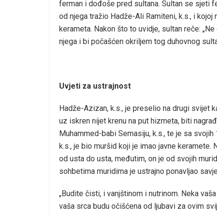
ferman i dođoše pred sultana. Sultan se sjeti fe
od njega tražio Hadže-Ali Ramiteni, k.s., i kojoj
kerameta. Nakon što to uvidje, sultan reče: „Ne
njega i bi počašćen okriljem tog duhovnog sult
Uvjeti za ustrajnost
Hadže-Azizan, k.s., je preselio na drugi svijet k
uz iskren nijet krenu na put hizmeta, biti nag
Muhammed-babi Semasiju, k.s., te je sa svojih 1
k.s., je bio muršid koji je imao javne keramete. 
od usta do usta, međutim, on je od svojih murid
sohbetima muridima je ustrajno ponavljao savje
„Budite čisti, i vanjštinom i nutrinom. Neka vaš
vaša srca budu očišćena od ljubavi za ovim svij