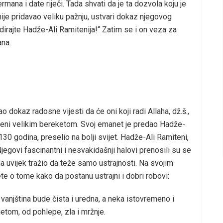
rmana i date riječi. Tada shvati da je ta dozvola koju je
 nije pridavao veliku pažnju, ustvari dokaz njegovog
 dirajte Hadže-Ali Ramitenija!“ Zatim se i on veza za
ana.
ao dokaz radosne vijesti da će oni koji radi Allaha, dž.š.,
rađeni velikim bereketom. Svoj emanet je predao Hadže-
30 godina, preselio na bolji svijet. Hadže-Ali Ramiteni,
Njegovi fascinantni i nesvakidašnji halovi prenosili su se
a uvijek tražio da teže samo ustrajnosti. Na svojim
te o tome kako da postanu ustrajni i dobri robovi:
a vanjština bude čista i uredna, a neka istovremeno i
etom, od pohlepe, zla i mržnje.