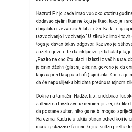
Hazreti Pir je sada imao već oko stotinu godin
dodavao cjelini tkanine koju je tkao, tako je i s
dunjaluka i vezao za Allaha, dž.š. Kada bi ga upi
razvezivanje i vezivanje.“ U zikru kelime-i tevhid
toga je davao takav odgovor. Kazivao je stihov
sažeto govore te da isključivo jedu halal jela, 
„Pazite na ono što ulazi i izlazi iz vaših usta, 
je činio džehri (glasni) zikr, no, govorio je da on
koji su pred kraj puta hafi (tajni) zikr. Kao da 
da će naposlijetku biti data prednost tajnom zik
Dok je na taj način Hadže, k.s., pridobijao ljud
sultana su bivali sve uznemireniji. Jer, ukoliko 
da postane sultan, niko ga ne bi mogao spriječiti
Harezma. Kada je u tekiju stigao odred koji je 
muridi pokazaše ferman koji je sultan prethodn