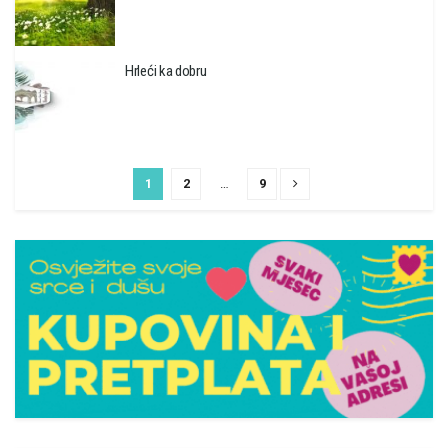
Hrleći ka dobru
1
2
…
9