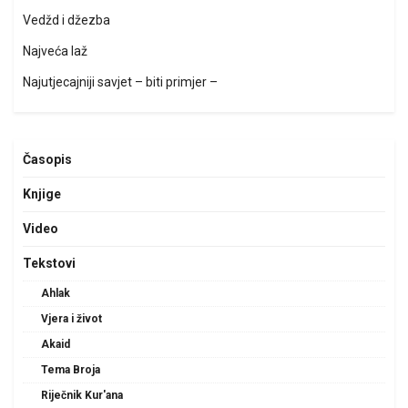
Vedžd i džezba
Najveća laž
Najutjecajniji savjet – biti primjer –
Časopis
Knjige
Video
Tekstovi
Ahlak
Vjera i život
Akaid
Tema Broja
Riječnik Kur'ana