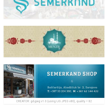
CREATOR: gd-jpeg v1.0 (using IJG JPEG v80), quality = 82