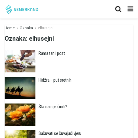
Home
Oznaka
elhusejni
Oznaka:
elhusejni
Ramazan i post
Hidžra – put sretnih
Šta nam je činiti?
Sačuvati se čuvajući vjeru