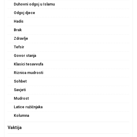
Duhovni odgoj u Islamu
Odgoj djece
Hadis
Brak
Zdravlje
Tefsir
Govor stanja
Klasici tesavvufa
Riznica mudrosti
Sohbet
Savjeti
Mudrost
Latice ružičnjaka
Kolumna
Vaktija