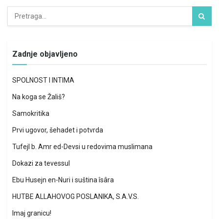
Zadnje objavljeno
SPOLNOST I INTIMA
Na koga se Žališ?
Samokritika
Prvi ugovor, šehadet i potvrda
Tufejl b. Amr ed-Devsi u redovima muslimana
Dokazi za tevessul
Ebu Husejn en-Nuri i suština îsâra
HUTBE ALLAHOVOG POSLANIKA, S.A.V.S.
Imaj granicu!