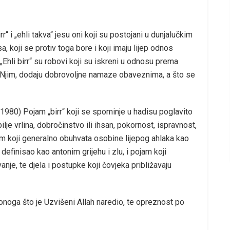
r“ i „ehli takva“ jesu oni koji su postojani u dunjalučkim
 koji se protiv toga bore i koji imaju lijep odnos
hli birr“ su robovi koji su iskreni u odnosu prema
 Njim, dodaju dobrovoljne namaze obaveznima, a što se
1980) Pojam „birr“ koji se spominje u hadisu poglavito
lje vrlina, dobročinstvo ili ihsan, pokornost, ispravnost,
jam koji generalno obuhvata osobine lijepog ahlaka kao
definisao kao antonim grijehu i zlu, i pojam koji
je, te djela i postupke koji čovjeka približavaju
 onoga što je Uzvišeni Allah naredio, te opreznost po