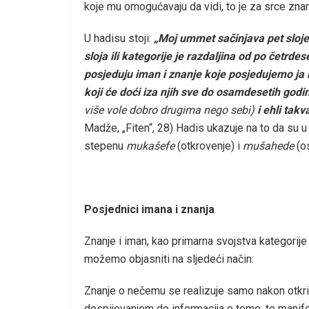
koje mu omogućavaju da vidi, to je za srce znan
U hadisu stoji:
„Moj ummet sačinjava pet slojev
sloja ili kategorije je razdaljina od po četrdese
posjeduju iman i znanje koje posjedujemo ja i 
koji će doći iza njih sve do osamdesetih godina,
više vole dobro drugima nego sebi)
i ehli takv
Madže, „Fiten“, 28) Hadis ukazuje na to da su u p
stepenu
mukašefe
(otkrovenje) i
mušahede
(o
Posjednici imana i znanja
Znanje i iman, kao primarna svojstva kategorije 
možemo objasniti na sljedeći način:
Znanje o nečemu se realizuje samo nakon otkri
dospijevanjem do informacija o tome, te manifest