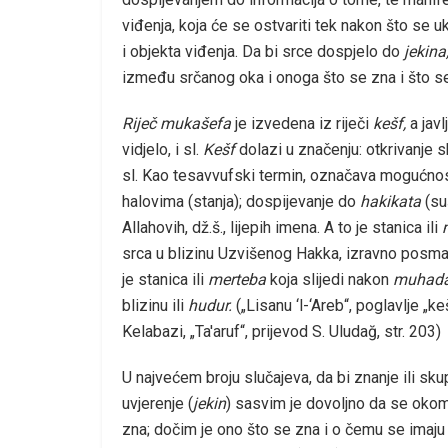
viđenja, koja će se ostvariti tek nakon što se
i objekta viđenja. Da bi srce dospjelo do
jekina
između srčanog oka i onoga što se zna i što s
Riječ mukašefa
je izvedena iz riječi
kešf,
a jav
vidjelo, i sl.
Kešf
dolazi u značenju: otkrivanje s
sl. Kao tesavvufski termin, označava mogućnost
halovima (stanja); dospijevanje do
hakikata
(su
Allahovih, dž.š., lijepih imena. A to je stanica ili
srca u blizinu Uzvišenog Hakka, izravno posma
je stanica ili
merteba
koja slijedi nakon
muhad
blizinu ili
hudur.
(„Lisanu ‘l-‘Areb“, poglavlje „ke
Kelabazi, „Ta'aruf“, prijevod S. Uludağ, str. 203)
U najvećem broju slučajeva, da bi znanje ili sku
uvjerenje (
jekin
) sasvim je dovoljno da se okom
zna; dočim je ono što se zna i o čemu se imaju