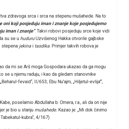
ojstva zdravoga srca i srca na stepenu mušahede. Na to
čine oni koji posjeduju iman i znanje koje posjedujemo
ju iman i znanje“
. Takvi robovi posjeduju srce koje vidi
 da su se u
huduru
Uzvišenog Hakka otvorile gajbske
do stepena
jekina
i
tasdika
. Primjer takvih robova je
 kao da mi se Arš moga Gospodara ukazao da ga mogu
o se u njemu raduju, i kao da gledam stanovnike
harul-fevaid“, II/653; Ebu Nu'ajm, „Hiljetul-evlija'“,
Kabe, poselamio Abdullaha b. Omera, r.a., ali da on nije
er je bio u stanju
mušahede.
Kazao je: „Mi dok činimo
t-Tabekatul-kubra“, 4/167)