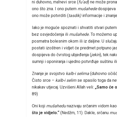
ni duhovno, ma'nevi srce (
fu'ad
) ne može prona
ono što zna. I ono putem
mušahede
dospijeva
ono može potvrditi (
tasdik)
informacije i znanje
Iako je moguće spoznati i shvatiti stvari putem
bez osvjedočenja ili
mušahede.
To možemo upo
posmatra bolesnim okom ili iz daljine. U sluča
postati izoštren i vidjet će predmet potpuno ja
dospijeva do čvrstog ubjeđenja (
jekin
), tek na
sumnji i oponiranja i ujedno potvrđuje suštinu il
Znanje je svojstvo
kalb-i selima
(duhovno očišć
Čisto srce –
kalb-i selim
se spasilo toga da ne
nikakav utjecaj. Uzvišeni Allah veli:
„Samo će on
89)
Oni koji
mušahedu
nazivaju srčanim vidom kao 
što je vidjelo.“
(Nedžm, 11). Dakle, srčanu
mu