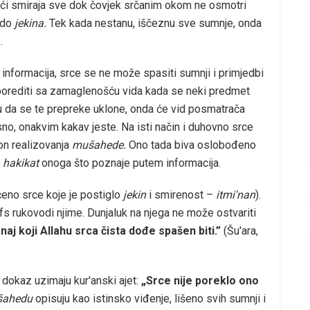
ći smiraja sve dok čovjek srčanim okom ne osmotri
 do
jekina.
Tek kada nestanu, iščeznu sve sumnje, onda
.
 informacija, srce se ne može spasiti sumnji i primjedbi
rediti sa zamaglenošću vida kada se neki predmet
ju da se te prepreke uklone, onda će vid posmatrača
sno, onakvim kakav jeste. Na isti način i duhovno srce
kon realizovanja
mušahede.
Ono tada biva oslobođeno
i
hakikat
onoga što poznaje putem informacija.
eno srce koje je postiglo
jekin
i smirenost –
itmi'nan
).
fs rukovodi njime. Dunjaluk na njega ne može ostvariti
aj koji Allahu srca čista dođe spašen biti.”
(Šu'ara,
dokaz uzimaju kur'anski ajet:
„Srce nije poreklo ono
šahedu
opisuju kao istinsko viđenje, lišeno svih sumnji i