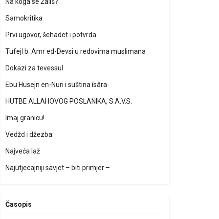
Na koga se Žališ?
Samokritika
Prvi ugovor, šehadet i potvrda
Tufejl b. Amr ed-Devsi u redovima muslimana
Dokazi za tevessul
Ebu Husejn en-Nuri i suština îsâra
HUTBE ALLAHOVOG POSLANIKA, S.A.V.S.
Imaj granicu!
Vedžd i džezba
Najveća laž
Najutjecajniji savjet – biti primjer –
Časopis