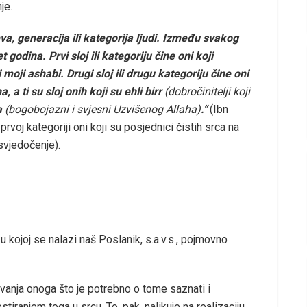
je.
a, generacija ili kategorija ljudi. Između svakog
t godina. Prvi sloj ili kategoriju čine oni koji
moji ashabi. Drugi sloj ili drugu kategoriju čine oni
 a ti su sloj onih koji su ehli birr
(dobročinitelji koji
a
(bogobojazni i svjesni Uzvišenog Allaha)
.“
(Ibn
rvoj kategoriji oni koji su posjednici čistih srca na
svjedočenje).
u kojoj se nalazi naš Poslanik, s.a.v.s., pojmovno
vanja onoga što je potrebno o tome saznati i
iranjem toga u srcu. To, pak, nalikuje na realizaciju