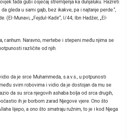
vjek tada gubi osjećaj stremljenja ka dunjaluku. Hazreti
o da gleda u sami gajb, bez ikakve, pa i najtanje perde.“,
. (El-Munavi, „Fejdul-Kadir“, I/44; Ibn Hadžer, „El-
ba, r.anhum. Naravno, mertebe i stepeni među njima se
potpunosti različite od njih.
:
i vidio da je srce Muhammeda, s.a.v.s., u potpunosti
o među svim robovima i vidio da je dostojan da mu se
azio da su srca njegovih ashaba bolja od srca drugih,
 počastio ih je borbom zarad Njegove vjere. Ono što
Allaha lijepo, a ono što smatraju ružnim, to je i kod Njega