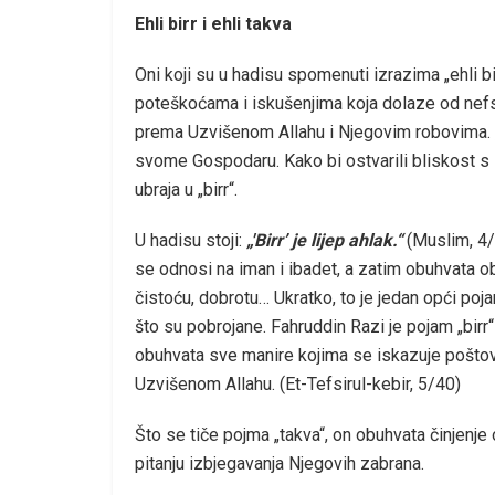
Ehli birr i ehli takva
Oni koji su u hadisu spomenuti izrazima „ehli bir
poteškoćama i iskušenjima koja dolaze od nefsa,
prema Uzvišenom Allahu i Njegovim robovima. „E
svome Gospodaru. Kako bi ostvarili bliskost s
ubraja u „birr“.
U hadisu stoji:
„'Birr’ je lijep ahlak.“
(Muslim, 4/
se odnosi na iman i ibadet, a zatim obuhvata obi
čistoću, dobrotu… Ukratko, to je jedan opći po
što su pobrojane. Fahruddin Razi je pojam „birr“ 
obuhvata sve manire kojima se iskazuje poštovan
Uzvišenom Allahu. (Et-Tefsirul-kebir, 5/40)
Što se tiče pojma „takva“, on obuhvata činjenje
pitanju izbjegavanja Njegovih zabrana.