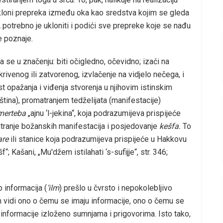
 ukloni prepreka između oka kao sredstva kojim se gleda
,
potrebno je ukloniti i podići sve prepreke koje se nađu
e poznaje.
lja se u značenju: biti očigledno, očevidno; izaći na
krivenog ili zatvorenog, izvlačenje na vidjelo nečega, i
 opažanja i viđenja stvorenja u njihovim istinskim
ština), promatranjem tedželijata (manifestacije)
merteba
„ajnu ‘l-jekina“, koja podrazumijeva prispijeće
tranje božanskih manifestacija i posjedovanje
kešfa.
To
are
ili stanice koja podrazumijeva prispijeće u Hakkovu
šf“; Kašani, „Mu'džem istilahati ‘s-sufijje“, str. 346;
p informacija (
‘ilm
) prešlo u čvrsto i nepokolebljivo
 vidi ono o čemu se imaju informacije, ono o čemu se
 informacije izloženo sumnjama i prigovorima. Isto tako,