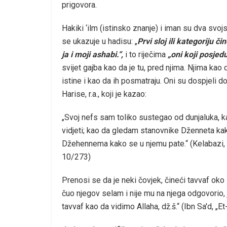
prigovora.
Hakiki ‘ilm (istinsko znanje) i iman su dva sv
se ukazuje u hadisu: „
Prvi sloj ili kategoriju 
ja i moji ashabi.“,
i to riječima
„oni koji posjedu
svijet gajba kao da je tu, pred njima. Njima kao
istine i kao da ih posmatraju. Oni su dospjeli 
Harise, r.a., koji je kazao:
„Svoj nefs sam toliko sustegao od dunjaluka,
vidjeti; kao da gledam stanovnike Dženneta kak
Džehennema kako se u njemu pate.“ (Kelabazi, „Be
10/273)
Prenosi se da je neki čovjek, čineći tavvaf oko 
čuo njegov selam i nije mu na njega odgovorio, j
tavvaf kao da vidimo Allaha, dž.š.“ (Ibn Sa'd, „E