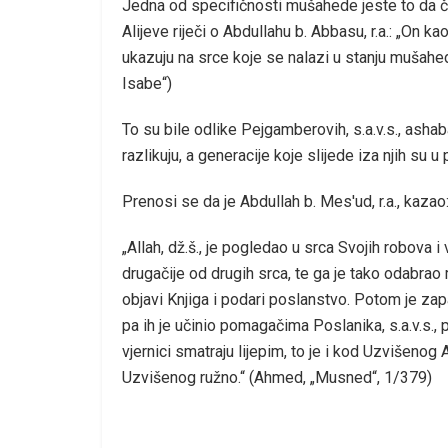
Jedna od specifičnosti mušahede jeste to da čo
Alijeve riječi o Abdullahu b. Abbasu, r.a.: „On ka
ukazuju na srce koje se nalazi u stanju mušahede
Isabe“)
To su bile odlike Pejgamberovih, s.a.v.s., asha
razlikuju, a generacije koje slijede iza njih su u 
Prenosi se da je Abdullah b. Mes'ud, r.a., kazao
„Allah, dž.š., je pogledao u srca Svojih robova 
drugačije od drugih srca, te ga je tako odabra
objavi Knjiga i podari poslanstvo. Potom je zap
pa ih je učinio pomagačima Poslanika, s.a.v.s.,
vjernici smatraju lijepim, to je i kod Uzvišenog 
Uzvišenog ružno.“ (Ahmed, „Musned“, 1/379)