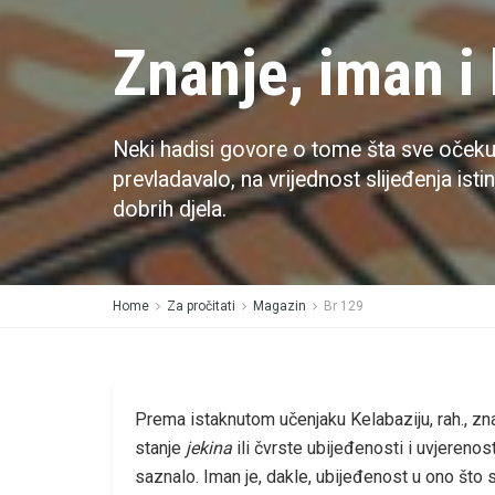
Znanje, iman i 
Neki hadisi govore o tome šta sve očekuje
prevladavalo, na vrijednost slijeđenja isti
dobrih djela.
Home
Za pročitati
Magazin
Br 129
Prema istaknutom učenjaku Kelabaziju, rah., znanj
stanje
jekina
ili čvrste ubijeđenosti i uvjerenost
saznalo. Iman je, dakle, ubijeđenost u ono što 