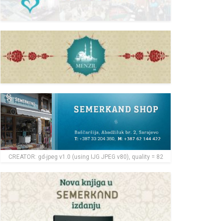
CREATOR: gd-jpeg v1.0 (using IJG JPEG v80), quality = 82