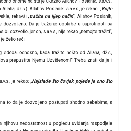
hodno onome na šta je ukazao Allahov Poslanik, s.a.v.s.,
llaha, dž.š.). Allahov Poslanik, s.a.v.s., je rekao: „
Bojte
Dakle, rekavši „
tražite na lijep način
“, Allahov Poslanik,
rbe dozvoljeno. Da je traženje opskrbe u suprotnosti sa
 bi dozvolio, jer on, s.a.v.s., nije rekao „nemojte tražiti“,
je želio reći:
og edeba, odnosno, kada tražite nešto od Allaha, dž.š.,
slova prepustite Njemu Uzvišenom!“ Treba znati da je i
.s., je rekao: „
Najslađe što čovjek pojede je ono što
 na to da je dozvoljeno postupati shodno sebebima, a
a njihovu nedostatnost u pogledu uviđanja raspodjele
o prepuste Njegovoj odredbi, Uzvišeni Hakk je sebebe