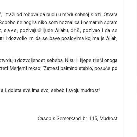
“, i traži od robova da budu u međusobnoj slozi. Otvara
. Sebebe ne negira niko sem neznalica i nemarnih spram
 s.a.v.s., pozivajući ljude Allahu, dž.š., pozivao i da se
ti i dozvolio im da se bave poslovima kojima je Allah,
tvrđuju dozvoljenost sebeba. Nisu li lijepe riječi onoga
 hazreti Merjemi rekao: ‘Zatresi palmino stablo, posuće po
 ali, doista sve ima svoj sebeb i svoju mudrost!
Časopis Semerkand, br. 115, Mudrost