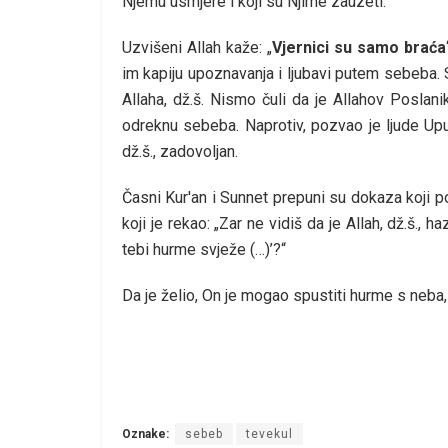
Njemu usmjere i koji su Njime zauzeti.
Uzvišeni Allah kaže: „
Vjernici su samo braća
im kapiju upoznavanja i ljubavi putem sebeba
Allaha, dž.š. Nismo čuli da je Allahov Poslanik,
odreknu sebeba. Naprotiv, pozvao je ljude Upu
dž.š., zadovoljan.
Časni Kur'an i Sunnet prepuni su dokaza koji po
koji je rekao: „Zar ne vidiš da je Allah, dž.š.,
tebi hurme svježe (…)’?“
Da je želio, On je mogao spustiti hurme s neba,
Oznake:
sebeb
tevekul