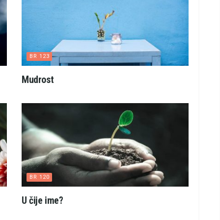
BR 123
Mudrost
BR 120
U čije ime?