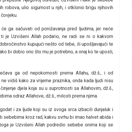
 robova, ulio sigurnost u njih, i otklonio brigu njihovih
 čovjeku.
o će ga sačuvati od ponižavanja pred ljudima, jer neće
e ti je Uzvišeni Allah podario, ne radi se ni o kakvom
 dobročinstvo kupujući nešto od tebe, ili upošljavajući te
kako bi dobio ono što mu je potrebno, a onaj ko te uposli,
ečava ga od nepokornosti prema Allahu, dž.š., i od
 ne vidiš kako za vrijeme praznika, onda kada ljudi nisu
injenje djela koja su u suprotnosti sa Allahovim, dž.š.,
ima odraz Allahove, dž.š., milosti prema njima.
odat i za ljude koji su iz svoga srca izbacili dunjaluk i
i sebebima kroz rad, kakvu svrhu bi imao halvet abida i
toga je Uzvišeni Allah podredio sebebe onima koji se