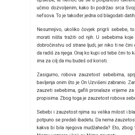
učinio dozvoljenim, kako bi podržao srca Svojih
nefsova. To je također jedna od blagodati datih
Nesumnjivo, ukoliko čovjek prigrli sebebe, t
morati ništa tražiti od njih. U sebebima koj
dobročinstvu od strane ljudi, jer niko ti ne čini
da radiš za njega. Onaj ko kupi od tebe čini to 
ima za cilj da mu budeš od koristi.
Zasigurno, robova zauzetost sebebima, sprj
bavljenja onim što je On Uzvišeni zabranio. Zar
zauzeti sebebima, gafili pronalaze vrijeme za č
propisima. Zbog toga je zauzetost robova sebeb
Sebebi i zauzetost njima su velika milost i blag
potpuno se predali ibadetu. Da nema zauzetost
kakva bi bila njegova mudžaheda? Eto, zbog 