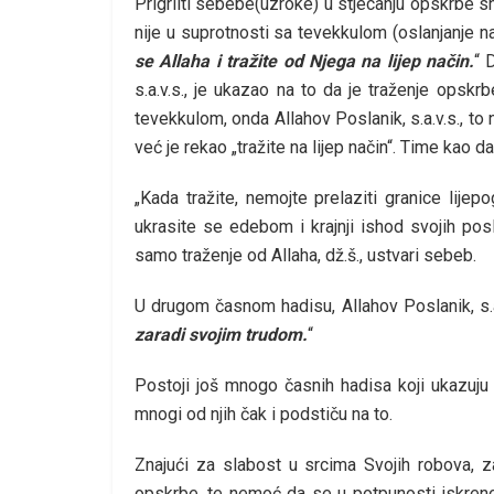
Prigrliti sebebe(uzroke) u stjecanju opskrbe s
nije u suprotnosti sa tevekkulom (oslanjanje na A
se Allaha i tražite od Njega na lijep način.
“ 
s.a.v.s., je ukazao na to da je traženje opsk
tevekkulom, onda Allahov Poslanik, s.a.v.s., to ne
već je rekao „tražite na lijep način“. Time kao da 
„Kada tražite, nemojte prelaziti granice lijep
ukrasite se edebom i krajnji ishod svojih po
samo traženje od Allaha, dž.š., ustvari sebeb.
U drugom časnom hadisu, Allahov Poslanik, s.a.v
zaradi svojim trudom.
“
Postoji još mnogo časnih hadisa koji ukazuju
mnogi od njih čak i podstiču na to.
Znajući za slabost u srcima Svojih robova, z
opskrbe, te nemoć da se u potpunosti iskren