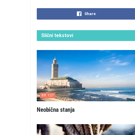
Share
Slični
tekstovi
BR 127
Neobična stanja