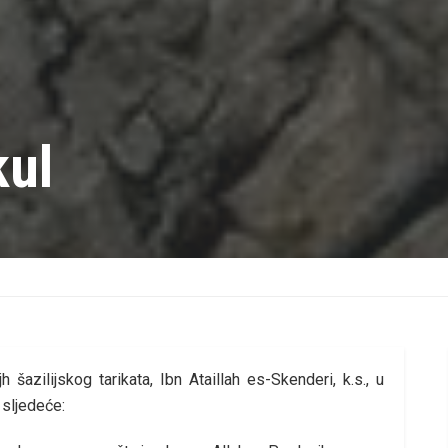
kul
 šazilijskog tarikata, Ibn Ataillah es-Skenderi, k.s., u
 sljedeće: