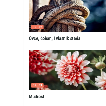
BR 124
Ovce, čoban, i vlasnik stada
BR 121
Mudrost