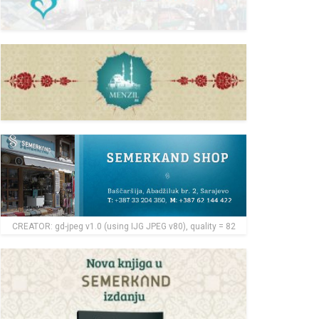
CREATOR: gd-jpeg v1.0 (using IJG JPEG v80), quality = 82