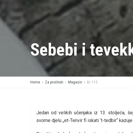
Sebebi i tevek
Home
Za pročitati
Magazin
Br 115
Jedan od velikih učenjaka iz 13. stoljeća, šejh
svome djelu „et-Tenvir fi iskati ‘t-tedbir“ kazuje