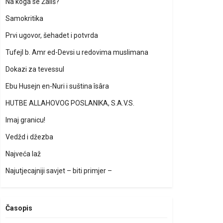
Na koga se Žališ?
Samokritika
Prvi ugovor, šehadet i potvrda
Tufejl b. Amr ed-Devsi u redovima muslimana
Dokazi za tevessul
Ebu Husejn en-Nuri i suština îsâra
HUTBE ALLAHOVOG POSLANIKA, S.A.V.S.
Imaj granicu!
Vedžd i džezba
Najveća laž
Najutjecajniji savjet – biti primjer –
Časopis